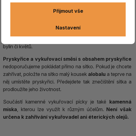
spalování.
Přijmout vše
Oproti pálení na uhlíku si vykuřovadla zachovávají
jemnější a čistší aroma
, které nejlépe vynikne u
Nastavení
santalového dřeva, agarového dřeva (orlářky),
cedru, levandule, růže, jasmínu
a dalších sušených
bylin či květů.
Pryskyřice a vykuřovací směsi s obsahem pryskyřice
nedoporučujeme pokládat přímo na sítko. Pokud je chcete
zahřívat, položte na sítko malý kousek
alobalu
a teprve na
něj umístěte pryskyřici. Předejdete tak znečištění sítka a
prodloužíte jeho životnost.
Součástí kamenné vykuřovací pícky je také
kamenná
miska
, kterou lze využít k různým účelům.
Není však
určena k zahřívání vykuřovadel ani éterických olejů.