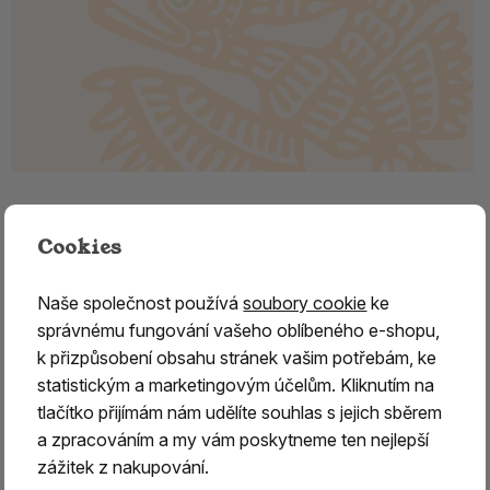
Kamenná vykuřovací pícka z
mastku
Cookies
Kamenná vykuřovací pícka z mastku se sítkem
Naše společnost používá
soubory cookie
ke
správnému fungování vašeho oblíbeného e-shopu,
Kamenná vykuřovací pícka z mastku
je určena pro
k přizpůsobení obsahu stránek vašim potřebám, ke
šetrné vykuřování bylin, dřev, květů a dalších
statistickým a marketingovým účelům. Kliknutím na
přírodních vykuřovadel
. Součástí pícky je
kovové
tlačítko přijímám nám udělíte souhlas s jejich sběrem
sítko
, na které se vykuřovadlo pokládá. Teplo z
čajové
a zpracováním a my vám poskytneme ten nejlepší
svíčky
umístěné pod sítkem zajišťuje pozvolné zahřívání,
zážitek z nakupování.
díky kterému se vůně uvolňuje přirozeně a bez přímého