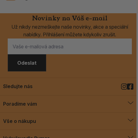
Novinky na Váš e-mail
Už nikdy nezmeškejte naše novinky, akce a speciální
nabídky. Přihlášení můžete kdykoliv zrušit.
Odeslat
Sledujte nás
Poradíme vám
O vykuřovadlech
Vše o nákupu
Jak vykuřovat
Doprava a platba
Blog