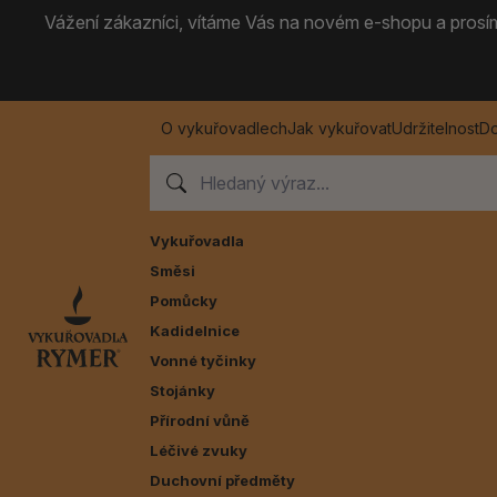
Vážení zákazníci, vítáme Vás na novém e-shopu a prosíme
O vykuřovadlech
Jak vykuřovat
Udržitelnost
Do
Vykuřovadla
Směsi
Pomůcky
Kadidelnice
Vonné tyčinky
Stojánky
Přírodní vůně
Léčivé zvuky
Duchovní předměty