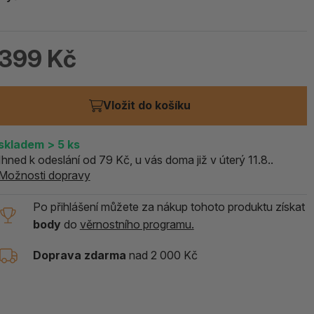
ALOE PRAVÁ (Aloe vera)
119 Kč
399 Kč
skladem > 5 ks
Vložit do košíku
skladem
> 5
ks
Ihned k odeslání od 79 Kč, u vás doma již v úterý 11.8..
Možnosti dopravy
Po přihlášení můžete za nákup tohoto produktu získat
body
do
věrnostního programu.
Doprava zdarma
nad 2 000 Kč