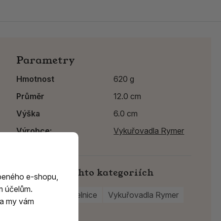
Parametry
Hmotnost
620 g
Průměr
12.0 cm
Výška
6.0 cm
Výrobce:
Vykuřovadla Rymer
Najdete v těchto kategoriích
beného e-shopu,
m účelům.
Kamenné kadidelnice
Vykuřovadla Rymer
m a my vám