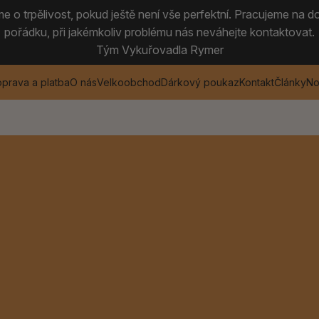
 o trpělivost, pokud ještě není vše perfektní. Pracujeme na do
pořádku, při jakémkoliv problému nás neváhejte kontaktovat.
Tým Vykuřovadla Rymer
prava a platba
O nás
Velkoobchod
Dárkový poukaz
Kontakt
Články
No