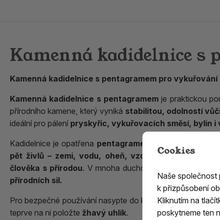
Kamenná kadidelnice s 
Kamenná kadidelnice s pentagramem pro vykuřování
Kamenná kadidelnice s pentagramem
je praktickou po
přírodního kamene, který vyniká
stabilitou, odolností v
ideální pro pálení
pryskyřic, vykuřovacích směsí, bylin 
Kadidelnice je opatřena
pentagramem
, jedním z nejstar
Cookies
pět živlů – zemi, vodu, oheň, vzduch a éter
– a sym
člověka s přírodou
. V mnoha duchovních tradicích je
pen
Naše společnost
přírodních sil.
k přizpůsobení ob
Kliknutím na tlač
Pro bezpečné používání nasypte do kadidelnice vrstvu
pís
poskytneme ten ne
teprve na ni položte
žhavý uhlík
.