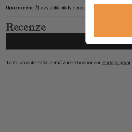
Upozornění:
Žhavý uhlík nikdy nenechávejte bez dozoru.
Recenze
Přidat vlastní zk
Tento produkt zatím nemá žádné hodnocení.
Přidejte první