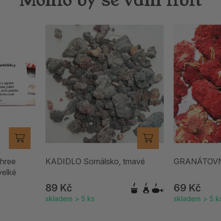
Three
KADIDLO Somálsko, tmavé
GRANÁTOVNÍ
velké
89 Kč
69 Kč
skladem > 5 ks
skladem > 5 k