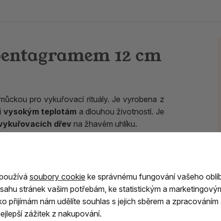
pentagramem 12 cm
můckou pro vykuřovací rituály. Je vyrobena z
ůči vysokým teplotám
a dlouhou životností. Je
i vykuřovacích dřev
na žhavém uhlíku.
ších ochranných symbolů. Tradičně představuje
bolizuje
harmonii, rovnováhu a propojení
tagram spojován s ochranou a jednotou
 používá
soubory cookie
ke správnému fungování vašeho oblí
sahu stránek vašim potřebám, ke statistickým a marketingový
ítko přijímám nám udělíte souhlas s jejich sběrem a zpracování
ku
, která ochrání kámen před přímým žárem, a
jlepší zážitek z nakupování.