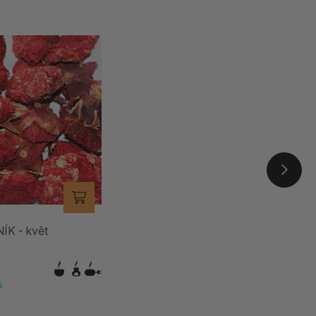
K - květ
s