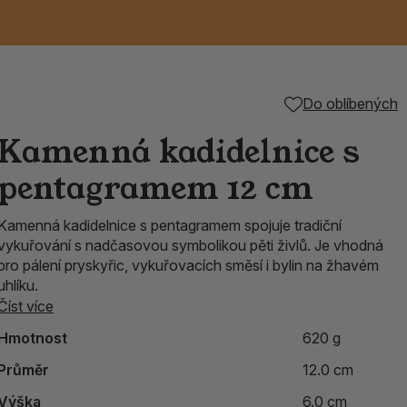
Keramické RAKU
Vonné tyčinky z
Kouřící panáčci na
Příslušenství k
Do oblíbených
é
nice
die
TIK
Svazky
Řecké chrámové
Tuhé mýdlo ALEPPO
Svíce
kadidelnice
Japonska
františky
tibetským mísám
Kamenná kadidelnice s
Orientální kovové
pentagramem 12 cm
lucerny
Kamenná kadidelnice s pentagramem spojuje tradiční
vykuřování s nadčasovou symbolikou pěti živlů. Je vhodná
pro pálení pryskyřic, vykuřovacích směsí i bylin na žhavém
uhlíku.
Číst více
Hmotnost
620 g
Průměr
12.0 cm
Výška
6.0 cm