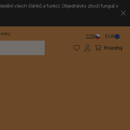
ladění všech článků a funkcí. Objednávky zboží fungují v
vinky
CZK
EUR
Prázdný