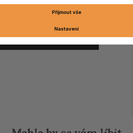
Přijmout vše
Nastavení
ušenost
Mohlo by se vám líbit