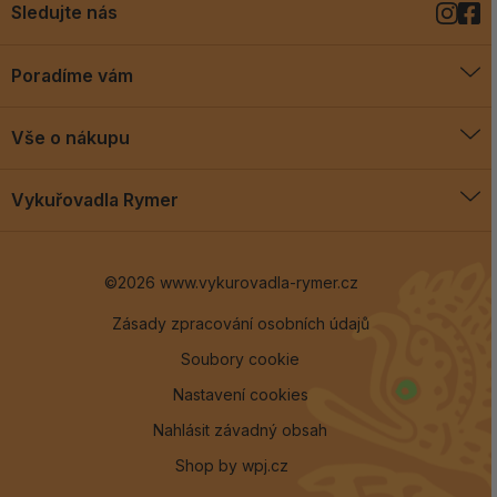
Sledujte nás
Poradíme vám
O vykuřovadlech
Vše o nákupu
Jak vykuřovat
Doprava a platba
Blog
Vykuřovadla Rymer
Obchodní podmínky
Vykuřovadla Rymer
Výměny a vrácení
©2026 www.vykurovadla-rymer.cz
O nás
Věrnostní program
Velkoobchod
Zásady zpracování osobních údajů
Soubory cookie
Kontakt
Nastavení cookies
Nahlásit závadný obsah
Shop by
wpj.cz