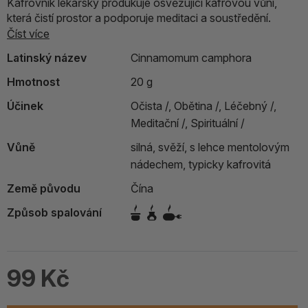
Kafrovník lékařský produkuje osvěžující kafrovou vůni,
která čistí prostor a podporuje meditaci a soustředění.
Číst více
Latinský název
Cinnamomum camphora
Hmotnost
20 g
Účinek
Očista /,
Obětina /,
Léčebný /,
Meditační /,
Spirituální /
Vůně
silná, svěží, s lehce mentolovým
nádechem, typicky kafrovitá
Země původu
Čína
Způsob spalování
99 Kč