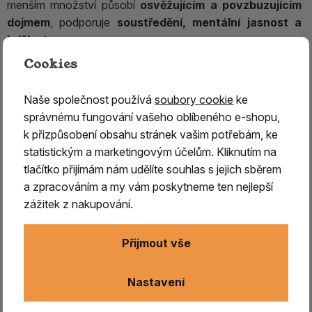
menším množství působí
osvěžujícím a povzbuzujícím
dojmem
, podporuje
soustředění, mentální jasnost a
bdělost
.
Cookies
Díky svému výraznému charakteru se používá k
očistě
vzduchu, uvolnění napětí a zmírnění stresu či únavy
.
Naše společnost používá
soubory cookie
ke
Jeho aroma stimuluje mysl, přináší pocit čistoty a pomáhá
správnému fungování vašeho oblíbeného e-shopu,
navodit
jasnou a soustředěnou atmosféru
.
k přizpůsobení obsahu stránek vašim potřebám, ke
Tento druh kafru představuje
nejčistší dostupnou
statistickým a marketingovým účelům. Kliknutím na
formu
, získávanou výhradně
z kůry stromů
.
Díky své
tlačítko přijímám nám udělíte souhlas s jejich sběrem
výjimečné kvalitě patří k
velmi ceněným a vzácně
a zpracováním a my vám poskytneme ten nejlepší
dostupným surovinám
.
zážitek z nakupování.
Přijmout vše
⚠️
Upozornění:
Kafr nepoužívejte při vykuřování v
těhotenství. Uchovávejte mimo dosah dětí,
Nastavení
vyhýbejte se jeho přímému vdechování. Při
vykuřování zajistěte dostatečné větrání prostoru.