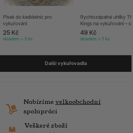
Písek do kadidelnic pro
Rychlozápalné uhlíky Th
vykuřování
Kings na vykuřování – st
25 Kč
49 Kč
skladem > 5 ks
skladem > 5 ks
Další vykuřovadla
Nabízíme
velkoobchodní
spolupráci
Veškeré zboží