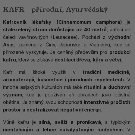
KAFR - přírodní, Ayurvédský
Kafrovník lékařský (Cinnamomum camphora)
je
stálezelený strom dorůstající až 40 metrů
, patřící do
čeledi vavřínovitých (Lauraceae). Pochází z
východní
Asie
, zejména z Číny, Japonska a Vietnamu, kde se
přirozeně vyskytuje. Je ceněný především pro
produkci
kafru
, který se získává
destilací dřeva, kůry a větví
.
Kafr má široké využití v
tradiční medicíně,
aromaterapii, kosmetice i přírodních repelentech
. V
mnoha asijských kulturách má také
rituální a duchovní
význam
, kde je používán při obřadech jako očistná
obětina. Je známý svou schopností
intenzivně pročistit
prostor a neutralizovat negativní energii
.
Vůně kafru je
silná, svěží a pronikavá
, s typickým
mentolovým a lehce eukalyptovým nádechem
. V