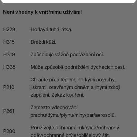
Není vhodný k vnitřnímu užívání!
H228
Hořlavá tuhá látka.
H315
Dráždí kůži.
H319
Způsobuje vážné podráždění očí.
H335
Může způsobit podráždění dýchacích cest.
Chraňte před teplem, horkými povrchy,
P210
jiskrami, otevřeným ohněm a jinými zdroji
zapálení. Zákaz kouření.
Zamezte vdechování
P261
prachu/dýmu/plynu/mlhy/par/aerosolů.
Používejte ochranné rukavice/ochranný
P280
oděv/ochranné brýle/obličejový štít.