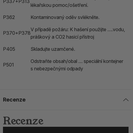
P337+P313
lékařskou pomoc/ošetření.
P362
Kontaminovaný oděv svlékněte.
V případě požáru: K hašení použijte ….vodu,
P370+P378
práškový a CO2 hasicí přístroj
P405
Skladujte uzamčené.
Odstraňte obsah/obal … speciální kontejner
P501
s nebezpečnými odpady
Recenze
Recenze