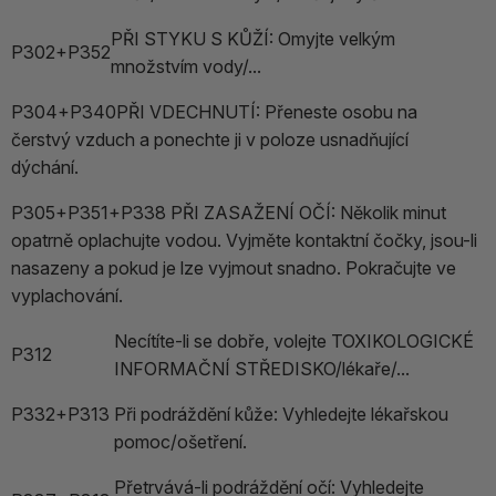
PŘI STYKU S KŮŽÍ: Omyjte velkým
P302+P352
množstvím vody/...
P304+P340PŘI VDECHNUTÍ: Přeneste osobu na
čerstvý vzduch a ponechte ji v poloze usnadňující
dýchání.
P305+P351+P338 PŘI ZASAŽENÍ OČÍ: Několik minut
opatrně oplachujte vodou. Vyjměte kontaktní čočky, jsou-li
nasazeny a pokud je lze vyjmout snadno. Pokračujte ve
vyplachování.
Necítíte-li se dobře, volejte TOXIKOLOGICKÉ
P312
INFORMAČNÍ STŘEDISKO/lékaře/...
P332+P313
Při podráždění kůže: Vyhledejte lékařskou
pomoc/ošetření.
Přetrvává-li podráždění očí: Vyhledejte