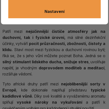
vykuřovadlem.
Nesmělo chybět
při žádných
náboženských či světských obřadech a rituálech.
Je
Nastavení
signováno Slunci a má téměř univerzální použití,
symbolizuje mužskou složku.
Patří mezi
nejúčinnější čističe atmosféry jak na
duchovní, tak i fyzické úrovni,
má silné dezinfekční
účinky, vytváří
pocit průzračnosti, zbožnosti, čistoty a
klidu.
Staví most mezi fyzickou a duchovní rovinou bytí;
říká se, že s jeho vůní můžete poznat Boha. Jedná se o
silný stimulant lidského ducha, snižuje stres
, uvolňuje
napětí, je vhodným
doprovodem modliteb a meditací
,
rozšiřuje vědomí.
Tyto africké druhy patří mezi
nejoblíbenější sorty v
Evropě
, kde dokonale naplňují představu
typické
kadidlové vůně
. Díky své kvalitě a vyváženému aromatu
splňují
vysoké nároky na vykuřování
a patří k
osvědčeným volbám pro každodenní i rituální použití.