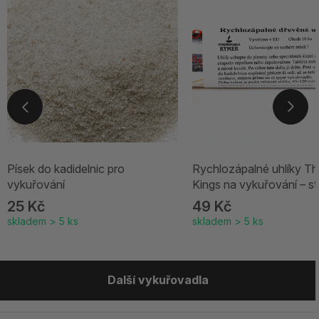
Písek do kadidelnic pro
Rychlozápalné uhlíky Th
vykuřování
Kings na vykuřování – st
25 Kč
49 Kč
skladem > 5 ks
skladem > 5 ks
Další vykuřovadla