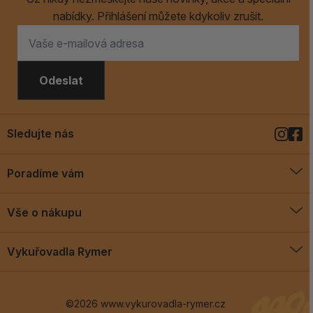
nabídky. Přihlášení můžete kdykoliv zrušit.
Odeslat
Sledujte nás
Poradíme vám
O vykuřovadlech
Vše o nákupu
Jak vykuřovat
Doprava a platba
Blog
Vykuřovadla Rymer
Obchodní podmínky
Vykuřovadla Rymer
Výměny a vrácení
©2026 www.vykurovadla-rymer.cz
O nás