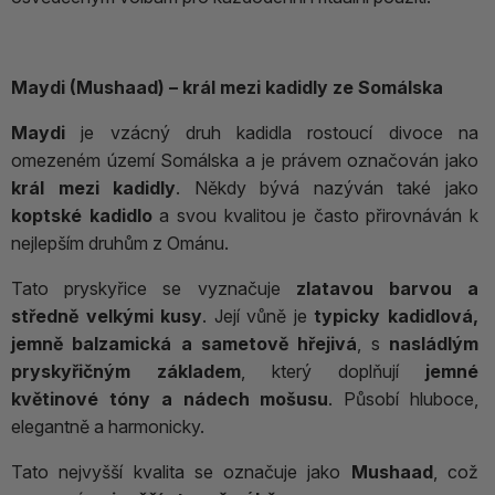
Maydi (Mushaad) – král mezi kadidly ze Somálska
Maydi
je vzácný druh kadidla rostoucí divoce na
omezeném území Somálska a je právem označován jako
král mezi kadidly
. Někdy bývá nazýván také jako
koptské kadidlo
a svou kvalitou je často přirovnáván k
nejlepším druhům z Ománu.
Tato pryskyřice se vyznačuje
zlatavou barvou a
středně velkými kusy
. Její vůně je
typicky kadidlová,
jemně balzamická a sametově hřejivá
, s
nasládlým
pryskyřičným základem
, který doplňují
jemné
květinové tóny a nádech mošusu
. Působí hluboce,
elegantně a harmonicky.
Tato nejvyšší kvalita se označuje jako
Mushaad
, což