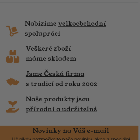
Nabízíme
velkoobchodní
spolupráci
Veškeré zboží
máme skladem
Jsme Česká firma
s tradicí od roku 2002
Naše produkty jsou
přírodní a udržitelné
Novinky na Váš e-mail
Už nikdy nezmeškejte naše novinky, akce a speciální