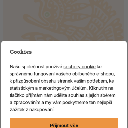
Cookies
Naše společnost používá
soubory cookie
ke
KADIDLO Somálsko, MAYDI
správnému fungování vašeho oblíbeného e-shopu,
k přizpůsobení obsahu stránek vašim potřebám, ke
Různé druhy kadidlovníku
z čeledi březulovitých,
statistickým a marketingovým účelům. Kliknutím na
rostoucí především v Arábii, Jemenu, Ománu,
tlačítko přijímám nám udělíte souhlas s jejich sběrem
Somálsku, ale i v Indii
, produkují nejznámější a
a zpracováním a my vám poskytneme ten nejlepší
nejproslulejší pryskyřici –
kadidlo, zvané též olibanum.
zážitek z nakupování.
Jeho
užití spadá do nejstarších egyptských kultur
a
v průběhu dalších tisíciletí se stalo tím
nejdůležitějším
Přijmout vše