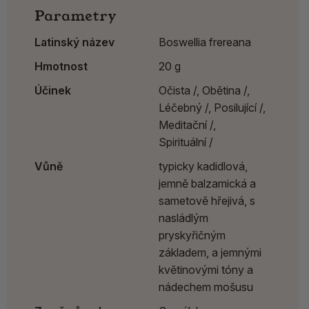
Parametry
Latinský název
Boswellia frereana
Hmotnost
20 g
Účinek
Očista /,
Obětina /,
Léčebný /,
Posilující /,
Meditační /,
Spirituální /
Vůně
typicky kadidlová,
jemně balzamická a
sametově hřejivá, s
nasládlým
pryskyřičným
základem, a jemnými
květinovými tóny a
nádechem mošusu