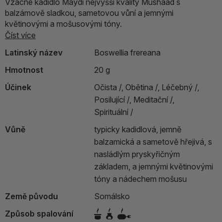
Vzácné kadidlo Maydi nejvyšší kvality Mushaad s
balzámově sladkou, sametovou vůní a jemnými
květinovými a mošusovými tóny.
Číst více
Latinský název
Boswellia frereana
Hmotnost
20 g
Účinek
Očista /,
Obětina /,
Léčebný /,
Posilující /,
Meditační /,
Spirituální /
Vůně
typicky kadidlová, jemně
balzamická a sametově hřejivá, s
nasládlým pryskyřičným
základem, a jemnými květinovými
tóny a nádechem mošusu
Země původu
Somálsko
Způsob spalování