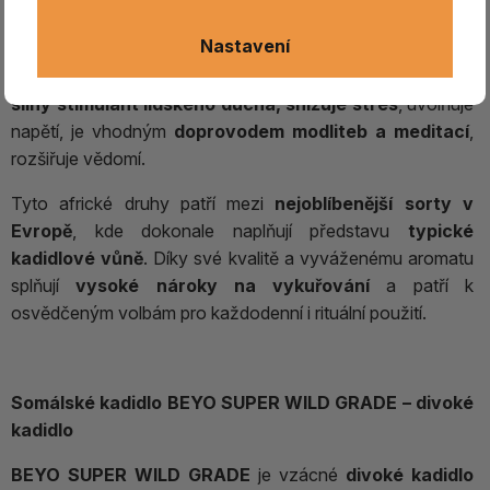
účinky, vytváří
pocit průzračnosti, zbožnosti, čistoty a
Nastavení
klidu.
Staví most mezi fyzickou a duchovní rovinou bytí;
říká se, že s jeho vůní můžete poznat Boha. Jedná se o
silný stimulant lidského ducha, snižuje stres
, uvolňuje
napětí, je vhodným
doprovodem modliteb a meditací
,
rozšiřuje vědomí.
Tyto africké druhy patří mezi
nejoblíbenější sorty v
Evropě
, kde dokonale naplňují představu
typické
kadidlové vůně
. Díky své kvalitě a vyváženému aromatu
splňují
vysoké nároky na vykuřování
a patří k
osvědčeným volbám pro každodenní i rituální použití.
Somálské kadidlo BEYO SUPER WILD GRADE – divoké
kadidlo
BEYO SUPER WILD GRADE
je vzácné
divoké kadidlo