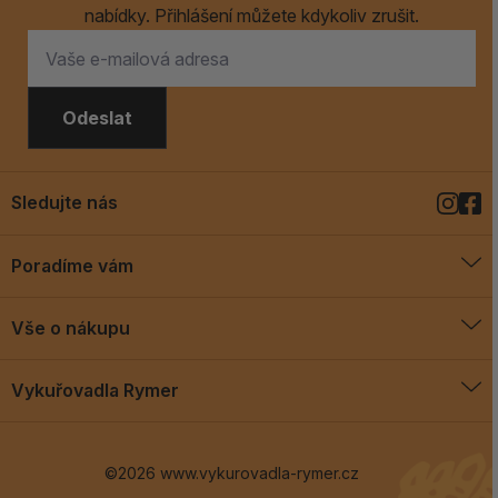
nabídky. Přihlášení můžete kdykoliv zrušit.
Odeslat
Sledujte nás
Poradíme vám
O vykuřovadlech
Vše o nákupu
Jak vykuřovat
Doprava a platba
Blog
Vykuřovadla Rymer
Obchodní podmínky
Vykuřovadla Rymer
Výměny a vrácení
©2026 www.vykurovadla-rymer.cz
O nás
Věrnostní program