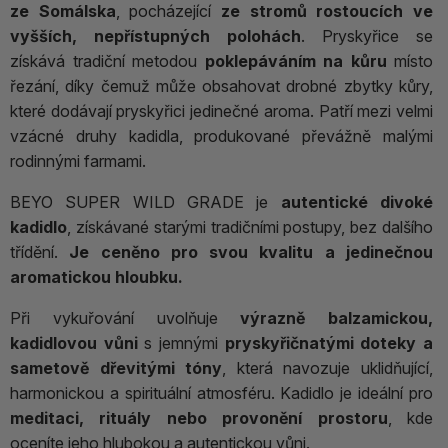
ze Somálska
, pocházející
ze stromů rostoucích ve
vyšších, nepřístupných polohách
. Pryskyřice se
získává tradiční metodou
poklepáváním na kůru
místo
řezání, díky čemuž může obsahovat drobné zbytky kůry,
které dodávají pryskyřici jedinečné aroma. Patří mezi velmi
vzácné druhy kadidla, produkované převážně malými
rodinnými farmami.
BEYO SUPER WILD GRADE je
autentické divoké
kadidlo
, získávané starými tradičními postupy, bez dalšího
třídění.
Je ceněno pro svou kvalitu a jedinečnou
aromatickou hloubku.
Při vykuřování uvolňuje
výrazně balzamickou,
kadidlovou vůni
s jemnými
pryskyřičnatými doteky a
sametově dřevitými tóny
, která navozuje uklidňující,
harmonickou a spirituální atmosféru. Kadidlo je ideální pro
meditaci, rituály nebo provonění prostoru
, kde
oceníte jeho hlubokou a autentickou vůni.