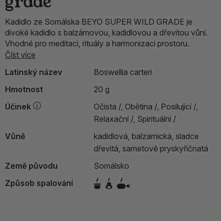
grade
Kadidlo ze Somálska BEYO SUPER WILD GRADE je
divoké kadidlo s balzámovou, kadidlovou a dřevitou vůní.
Vhodné pro meditaci, rituály a harmonizaci prostoru.
Číst více
Latinský název
Boswellia carteri
Hmotnost
20 g
Účinek
Očista /,
Obětina /,
Posilující /,
Relaxační /,
Spirituální /
Vůně
kadidlová, balzamická, sladce
dřevitá, sametově pryskyřičnatá
Země původu
Somálsko
Způsob spalování