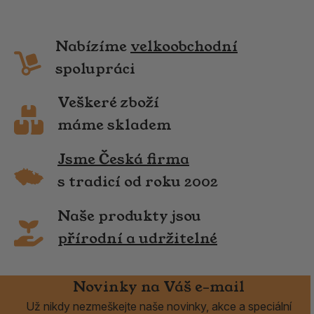
Nabízíme
velkoobchodní
spolupráci
Veškeré zboží
máme skladem
Jsme Česká firma
s tradicí od roku 2002
Naše produkty jsou
přírodní a udržitelné
Novinky na Váš e-mail
Už nikdy nezmeškejte naše novinky, akce a speciální