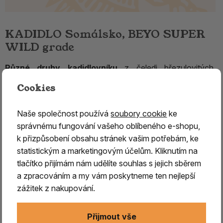
KADIDLO Somálsko, BEYO SUPER
WILD grade
Různé druhy kadidlovníku
z čeledi březulovitých,
rostoucí především v Arábii, Jemenu, Ománu,
Cookies
Somálsku, ale i v Indii
, produkují nejznámější a
nejproslulejší pryskyřici –
kadidlo, zvané též olibanum.
Naše společnost používá
soubory cookie
ke
Jeho
užití spadá do nejstarších egyptských kultur
a
správnému fungování vašeho oblíbeného e-shopu,
v průběhu dalších tisíciletí se stalo tím
nejdůležitějším
k přizpůsobení obsahu stránek vašim potřebám, ke
vykuřovadlem.
Nesmělo chybět
při žádných
statistickým a marketingovým účelům. Kliknutím na
náboženských či světských obřadech a rituálech.
Je
tlačítko přijímám nám udělíte souhlas s jejich sběrem
signováno Slunci a má téměř univerzální použití,
a zpracováním a my vám poskytneme ten nejlepší
symbolizuje mužskou složku.
zážitek z nakupování.
Patří mezi
nejúčinnější čističe atmosféry jak na
Přijmout vše
duchovní, tak i fyzické úrovni,
má silné dezinfekční