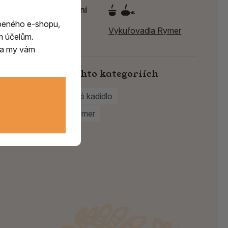
Způsob spalování
beného e-shopu,
Výrobce:
Vykuřovadla Rymer
m účelům.
m a my vám
Najdete v těchto kategoriích
Řecké chrámové kadidlo
Vykuřovadla Rymer