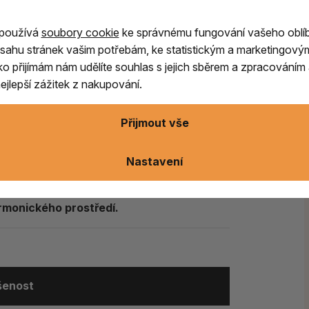
avné chrámy.
 používá
soubory cookie
ke správnému fungování vašeho oblí
thos – Svaté Hory, která je známá dlouhou
sahu stránek vašim potřebám, ke statistickým a marketingový
bírané suroviny a tradiční zpracování dávají
ítko přijímám nám udělíte souhlas s jejich sběrem a zpracování
jlepší zážitek z nakupování.
kořenitou vůni.
Dominuje jí
charakteristické
Přijmout vše
veň příjemně suché.
Již při prvním rozvonění
o chladnější období roku, večerní relaxaci
,
Nastavení
ch a klášterech, ale také při domácím
armonického prostředí.
ušenost