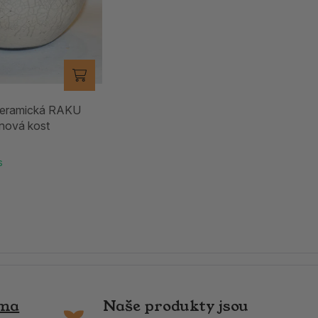
 keramická RAKU
onová kost
s
rma
Naše produkty jsou