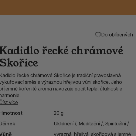
Keramické RAKU
Vonné tyčinky z
Kouřící panáčci na
Příslušenství k
Do oblíbených
é
nice
die
TIK
Svazky
Řecké chrámové
Tuhé mýdlo ALEPPO
Svíce
kadidelnice
Japonska
františky
tibetským mísám
Kadidlo řecké chrámové
Orientální kovové
Skořice
lucerny
Kadidlo řecké chrámové Skořice je tradiční pravoslavná
vykuřovací směs s výraznou hřejivou vůní skořice. Jeho
příjemně kořenité aroma navozuje pocit tepla, útulnosti a
harmonie.
Číst více
Hmotnost
20 g
Účinek
Uklidnění /,
Meditační /,
Spirituální /
Vůně
výrazná, hřejivá, skořicová s jemně