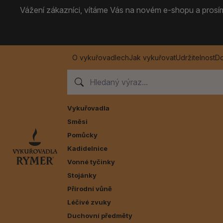
Vážení zákazníci, vítáme Vás na novém e-shopu a prosíme
O vykuřovadlech
Jak vykuřovat
Udržitelnost
Do
Vykuřovadla
Směsi
Pomůcky
Kadidelnice
Vonné tyčinky
Stojánky
Přírodní vůně
Léčivé zvuky
Duchovní předměty