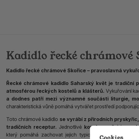
Kadidlo řecké chrámové 
Kadidlo řecké chrámové Skořice – pravoslavná vykuř
Řecké chrámové kadidlo Saharský květ je tradiční 
atmosférou řeckých kostelů a klášterů.
Vykuřování kad
a dodnes patří mezi významné součásti liturgie, mo
charakteristická vůně pomáhá vytvářet prostředí podporující r
Toto chrámové kadidlo
se vyrábí z přírodních pryskyřic
tradičních receptur.
Jednotlivé
kousky směsi jsou o
který pomáhá zachovat jejich typickou strukturu a usna
Cookies