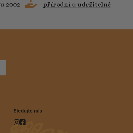
ku 2002
přírodní a udržitelné
Sledujte nás