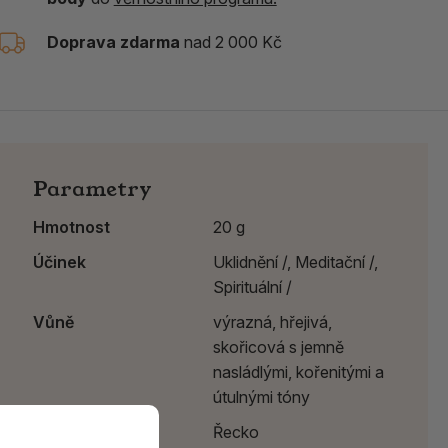
Doprava zdarma
nad 2 000 Kč
Parametry
Hmotnost
20 g
Účinek
Uklidnění /,
Meditační /,
Spirituální /
Vůně
výrazná, hřejivá,
skořicová s jemně
nasládlými, kořenitými a
útulnými tóny
Země původu
Řecko