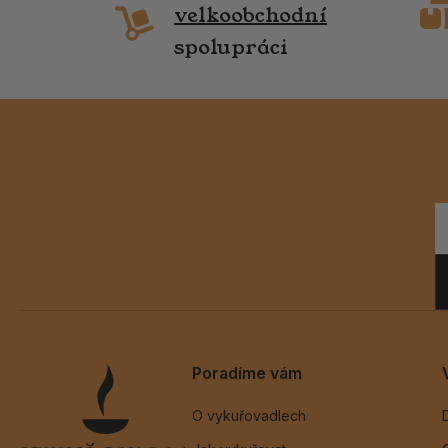
velkoobchodní
spolupráci
Poradíme vám
O vykuřovadlech