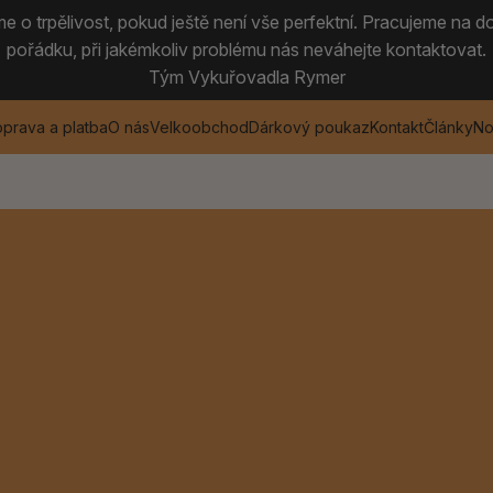
 o trpělivost, pokud ještě není vše perfektní. Pracujeme na do
pořádku, při jakémkoliv problému nás neváhejte kontaktovat.
Tým Vykuřovadla Rymer
prava a platba
O nás
Velkoobchod
Dárkový poukaz
Kontakt
Články
No