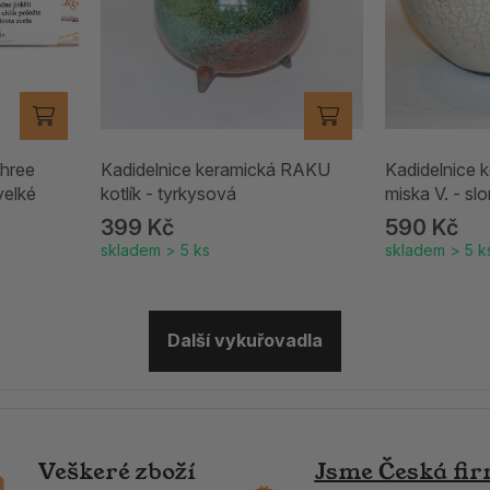
Three
Kadidelnice keramická RAKU
Kadidelnice
velké
kotlík - tyrkysová
miska V. - sl
399 Kč
590 Kč
skladem > 5 ks
skladem > 5 k
Další vykuřovadla
Veškeré zboží
Jsme Česká fi