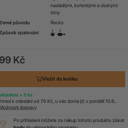
nasládlými, kořenitými a útulnými
ALOE PRAVÁ (Aloe vera)
tóny
119 Kč
Země původu
Řecko
skladem > 5 ks
Způsob spalování
99 Kč
Vložit do košíku
skladem
> 5
ks
Ihned k odeslání od 79 Kč, u vás doma již v pondělí 10.8..
Možnosti dopravy
Po přihlášení můžete za nákup tohoto produktu získat
body
do
věrnostního programu.