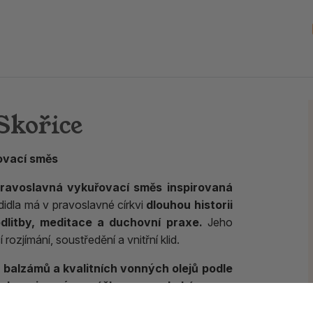
Skořice
ovací směs
pravoslavná vykuřovací směs inspirovaná
idla má v pravoslavné církvi
dlouhou historii
dlitby, meditace a duchovní praxe.
Jeho
ozjímání, soustředění a vnitřní klid.
, balzámů a kvalitních vonných olejů podle
baleny jemným práškem z arabské gumy,
dňuje spalování. Po zahřátí vzniká bohatá,