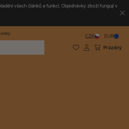
ladění všech článků a funkcí. Objednávky zboží fungují v
vinky
CZK
EUR
Prázdný