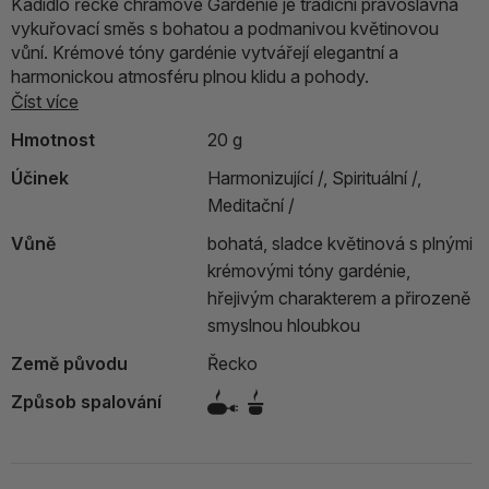
Kadidlo řecké chrámové Gardenie je tradiční pravoslavná
vykuřovací směs s bohatou a podmanivou květinovou
vůní. Krémové tóny gardénie vytvářejí elegantní a
harmonickou atmosféru plnou klidu a pohody.
Číst více
Hmotnost
20 g
Účinek
Harmonizující /,
Spirituální /,
Meditační /
Vůně
bohatá, sladce květinová s plnými
krémovými tóny gardénie,
hřejivým charakterem a přirozeně
smyslnou hloubkou
Země původu
Řecko
Způsob spalování