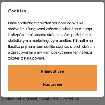
Cookies
Naše společnost používá
soubory cookie
ke
správnému fungování vašeho oblíbeného e-shopu,
Kadidlo řecké chrámové Gardenie
k přizpůsobení obsahu stránek vašim potřebám, ke
statistickým a marketingovým účelům. Kliknutím na
Kadidlo řecké chrámové Gardenie – pravoslavná
tlačítko přijímám nám udělíte souhlas s jejich sběrem
vykuřovací směs
a zpracováním a my vám poskytneme ten nejlepší
Řecké chrámové kadidlo Gardenie je tradiční
zážitek z nakupování.
pravoslavná vykuřovací směs inspirovaná
atmosférou řeckých kostelů a klášterů.
Vykuřování
Přijmout vše
kadidla má v pravoslavné církvi
dlouhou historii a
dodnes patří mezi významné součásti liturgie
,
Nastavení
modlitby, meditace a duchovní praxe. Jeho
charakteristická vůně pomáhá vytvářet prostředí
podporující rozjímání, soustředění a vnitřní klid.