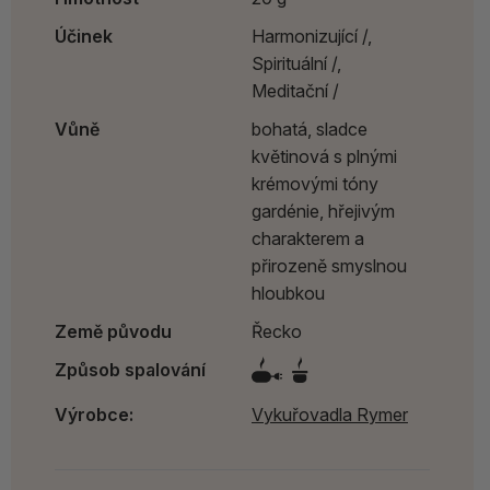
Účinek
Harmonizující /,
Spirituální /,
Meditační /
Vůně
bohatá, sladce
květinová s plnými
krémovými tóny
gardénie, hřejivým
charakterem a
přirozeně smyslnou
hloubkou
Země původu
Řecko
Způsob spalování
Výrobce:
Vykuřovadla Rymer