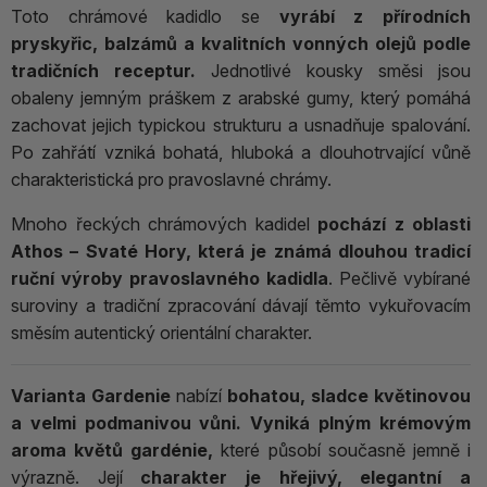
Toto chrámové kadidlo se
vyrábí z přírodních
pryskyřic, balzámů a kvalitních vonných olejů podle
tradičních receptur.
Jednotlivé kousky směsi jsou
obaleny jemným práškem z arabské gumy, který pomáhá
zachovat jejich typickou strukturu a usnadňuje spalování.
Po zahřátí vzniká bohatá, hluboká a dlouhotrvající vůně
charakteristická pro pravoslavné chrámy.
Mnoho řeckých chrámových kadidel
pochází z oblasti
Athos – Svaté Hory, která je známá dlouhou tradicí
ruční výroby pravoslavného kadidla
. Pečlivě vybírané
suroviny a tradiční zpracování dávají těmto vykuřovacím
směsím autentický orientální charakter.
Varianta
Gardenie
nabízí
bohatou, sladce květinovou
a velmi podmanivou vůni. Vyniká plným krémovým
aroma květů gardénie,
které působí současně jemně i
výrazně. Její
charakter je hřejivý, elegantní a