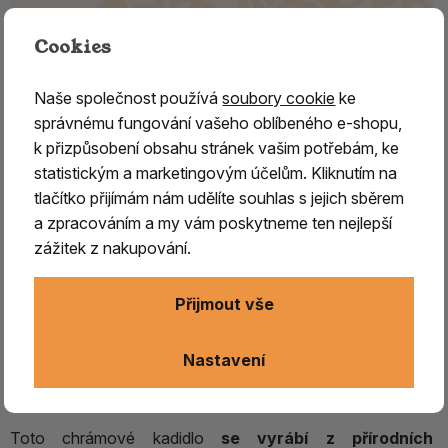
Cookies
Naše společnost používá
soubory cookie
ke
Kadidlo řecké chrámové Balsam
správnému fungování vašeho oblíbeného e-shopu,
k přizpůsobení obsahu stránek vašim potřebám, ke
Kadidlo řecké chrámové Balsam – pravoslavná
statistickým a marketingovým účelům. Kliknutím na
vykuřovací směs
tlačítko přijímám nám udělíte souhlas s jejich sběrem
Řecké chrámové kadidlo Betlém je tradiční
a zpracováním a my vám poskytneme ten nejlepší
pravoslavná vykuřovací směs inspirovaná
zážitek z nakupování.
atmosférou řeckých kostelů a klášterů.
Vykuřování
kadidla má v pravoslavné církvi
dlouhou historii a
Přijmout vše
dodnes patří mezi významné součásti liturgie,
modlitby, meditace a duchovní praxe. Jeho
Nastavení
charakteristická vůně pomáhá vytvářet prostředí
podporující rozjímání, soustředění a vnitřní klid.
Toto chrámové kadidlo
se vyrábí z přírodních