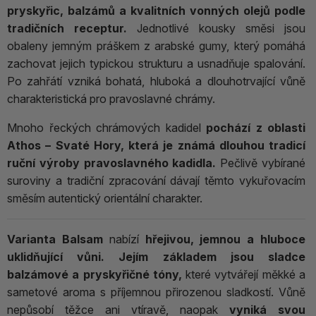
pryskyřic, balzámů a kvalitních vonných olejů podle
tradičních receptur.
Jednotlivé kousky směsi jsou
obaleny jemným práškem z arabské gumy, který pomáhá
zachovat jejich typickou strukturu a usnadňuje spalování.
Po zahřátí vzniká bohatá, hluboká a dlouhotrvající vůně
charakteristická pro pravoslavné chrámy.
Mnoho řeckých chrámových kadidel
pochází z oblasti
Athos – Svaté Hory, která je známá dlouhou tradicí
ruční výroby pravoslavného kadidla.
Pečlivě vybírané
suroviny a tradiční zpracování dávají těmto vykuřovacím
směsím autentický orientální charakter.
Varianta
Balsam
nabízí
hřejivou, jemnou a hluboce
uklidňující vůni. Jejím základem jsou sladce
balzámové a pryskyřičné tóny,
které vytvářejí měkké a
sametové aroma s příjemnou přirozenou sladkostí. Vůně
nepůsobí těžce ani vtíravě, naopak
vyniká svou