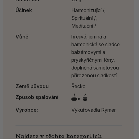
Účinek
Harmonizující /,
Spirituální /,
Meditační /
Vůně
hřejivá, jemná a
harmonická se sladce
balzámovými a
pryskyřičnými tóny,
doplněná sametovou
přirozenou sladkostí
Země původu
Řecko
Způsob spalování
Výrobce:
Vykuřovadla Rymer
Najdete v těchto kategoriích