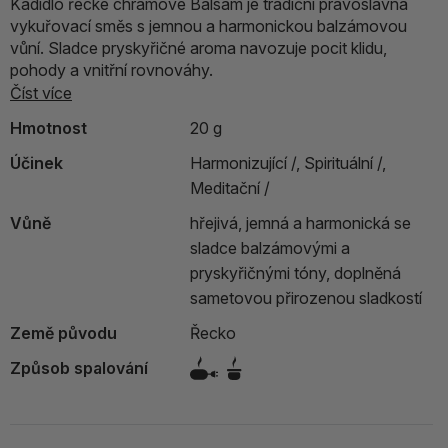
Kadidlo řecké chrámové Balsam je tradiční pravoslavná
vykuřovací směs s jemnou a harmonickou balzámovou
vůní. Sladce pryskyřičné aroma navozuje pocit klidu,
pohody a vnitřní rovnováhy.
Číst více
Hmotnost
20 g
Účinek
Harmonizující /,
Spirituální /,
Meditační /
Vůně
hřejivá, jemná a harmonická se
sladce balzámovými a
pryskyřičnými tóny, doplněná
sametovou přirozenou sladkostí
Země původu
Řecko
Způsob spalování