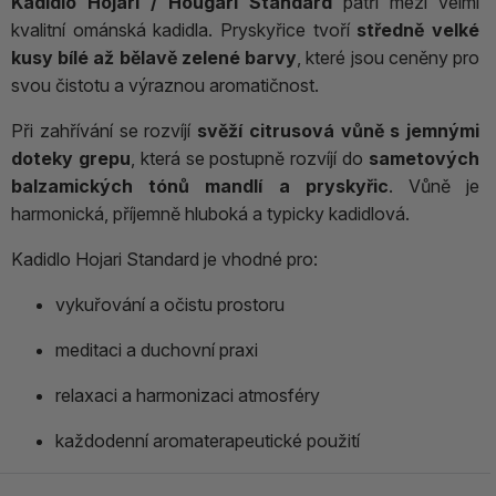
Kadidlo Hojari / Hougari Standard
patří mezi velmi
kvalitní ománská kadidla. Pryskyřice tvoří
středně velké
kusy bílé až bělavě zelené barvy
, které jsou ceněny pro
svou čistotu a výraznou aromatičnost.
Při zahřívání se rozvíjí
svěží citrusová vůně s jemnými
doteky grepu
, která se postupně rozvíjí do
sametových
balzamických tónů mandlí a pryskyřic
. Vůně je
harmonická, příjemně hluboká a typicky kadidlová.
Kadidlo Hojari Standard je vhodné pro:
vykuřování a očistu prostoru
meditaci a duchovní praxi
relaxaci a harmonizaci atmosféry
každodenní aromaterapeutické použití