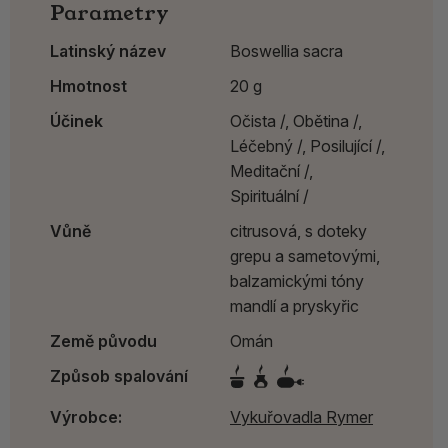
Parametry
Latinský název
Boswellia sacra
Hmotnost
20 g
Účinek
Očista /,
Obětina /,
Léčebný /,
Posilující /,
Meditační /,
Spirituální /
Vůně
citrusová, s doteky
grepu a sametovými,
balzamickými tóny
mandlí a pryskyřic
Země původu
Omán
Způsob spalování
Výrobce:
Vykuřovadla Rymer