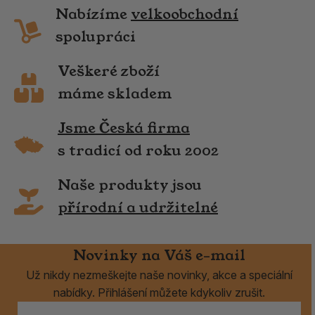
Nabízíme
velkoobchodní
spolupráci
Veškeré zboží
máme skladem
Jsme Česká firma
s tradicí od roku 2002
Naše produkty jsou
přírodní a udržitelné
Novinky na Váš e-mail
Už nikdy nezmeškejte naše novinky, akce a speciální
nabídky. Přihlášení můžete kdykoliv zrušit.