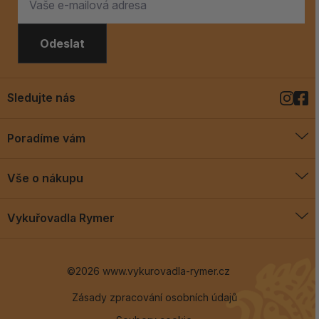
Odeslat
Sledujte nás
Poradíme vám
O vykuřovadlech
Vše o nákupu
Jak vykuřovat
Doprava a platba
Blog
Vykuřovadla Rymer
Obchodní podmínky
Vykuřovadla Rymer
Výměny a vrácení
©2026 www.vykurovadla-rymer.cz
O nás
Věrnostní program
Velkoobchod
Zásady zpracování osobních údajů