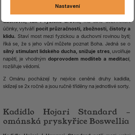
symbolizuje mužskou složku.
Nastavení
Patří mezi
nejúčinnější čističe atmosféry jak na
duchovní, tak i fyzické úrovni,
má silné dezinfekční
účinky, vytváří
pocit průzračnosti, zbožnosti, čistoty a
klidu.
Staví most mezi fyzickou a duchovní rovinou bytí;
říká se, že s jeho vůní můžete poznat Boha. Jedná se o
silný stimulant lidského ducha, snižuje stres
, uvolňuje
napětí, je vhodným
doprovodem modliteb a meditací
,
rozšiřuje vědomí.
Z Ománu pocházejí ty nejvíce ceněné druhy kadidla,
sklízejí se 2x ročně a jsou ručně tříděny na jednotlivé sorty.
Kadidlo Hojari Standard –
ománská pryskyřice Boswellia