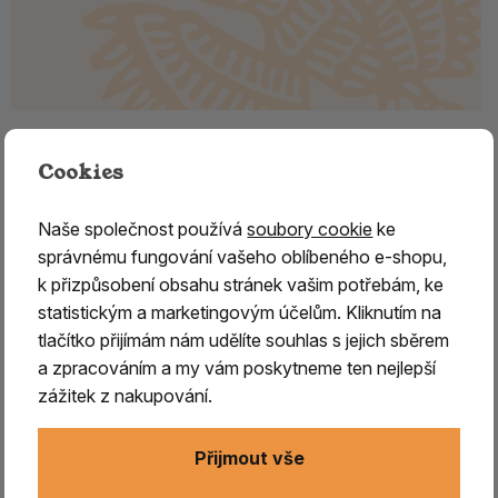
KADIDLO Omán Hojari/Hougari
Cookies
Standard
Naše společnost používá
soubory cookie
ke
Různé druhy kadidlovníku
z čeledi březulovitých,
správnému fungování vašeho oblíbeného e-shopu,
rostoucí především v Arábii, Jemenu, Ománu,
k přizpůsobení obsahu stránek vašim potřebám, ke
Somálsku, ale i v Indii
, produkují nejznámější a
statistickým a marketingovým účelům. Kliknutím na
nejproslulejší pryskyřici –
kadidlo, zvané též olibanum.
tlačítko přijímám nám udělíte souhlas s jejich sběrem
Jeho
užití spadá do nejstarších egyptských kultur
a
a zpracováním a my vám poskytneme ten nejlepší
v průběhu dalších tisíciletí se stalo tím
nejdůležitějším
zážitek z nakupování.
vykuřovadlem.
Nesmělo chybět
při žádných
náboženských či světských obřadech a rituálech.
Je
Přijmout vše
signováno Slunci a má téměř univerzální použití,