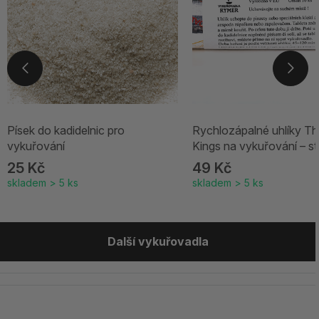
Písek do kadidelnic pro
Rychlozápalné uhlíky Th
vykuřování
Kings na vykuřování – st
25 Kč
49 Kč
skladem > 5 ks
skladem > 5 ks
Další vykuřovadla