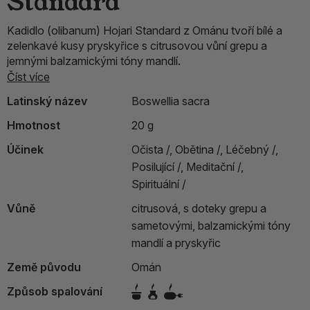
Standard
Kadidlo (olibanum) Hojari Standard z Ománu tvoří bílé a
zelenkavé kusy pryskyřice s citrusovou vůní grepu a
jemnými balzamickými tóny mandlí.
Číst více
Latinský název
Boswellia sacra
Hmotnost
20 g
Účinek
Očista /,
Obětina /,
Léčebný /,
Posilující /,
Meditační /,
Spirituální /
Vůně
citrusová, s doteky grepu a
sametovými, balzamickými tóny
mandlí a pryskyřic
Země původu
Omán
Způsob spalování