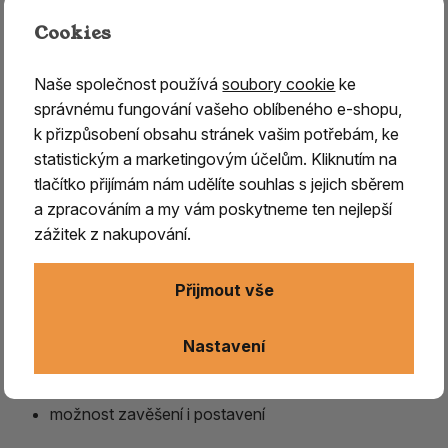
přenášet
nebo ji
jednoduše postavit
na stabilní
Cookies
podložku.
Jemné zdobení a
tradiční vzhled
dodávají kadidelnici
Naše společnost používá
soubory cookie
ke
autentický charakter
a vytvářejí příjemnou atmosféru
správnému fungování vašeho oblíbeného e-shopu,
při každém rituálu, meditaci nebo odpočinku.
k přizpůsobení obsahu stránek vašim potřebám, ke
statistickým a marketingovým účelům. Kliknutím na
Použití:
tlačítko přijímám nám udělíte souhlas s jejich sběrem
Do spodní části nasypte vrstvu hrubé himalájské soli nebo
a zpracováním a my vám poskytneme ten nejlepší
písku, která slouží jako tepelná izolace. Na ni položte
zážitek z nakupování.
zapálený uhlík a následně přidej vykuřovadlo dle vlastního
výběru. Kadidelnice je vhodná pro spalování pryskyřic,
Přijmout vše
bylin, vonných dřev a směsí.
Vlastnosti:
Nastavení
ruční výroba – každý kus je originál
možnost zavěšení i postavení