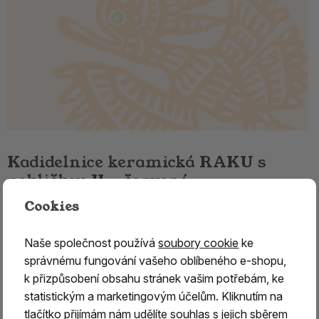
Kadidelnice keramická RAKU s
pokličkou II. - červená
Cookies
Keramická RAKU kadidelnice – ručně vyráběná
originální keramika
Naše společnost používá
soubory cookie
ke
Keramická
RAKU kadidelnice je určena pro tradiční
správnému fungování vašeho oblíbeného e-shopu,
vykuřování pryskyřic, bylin a vykuřovacích směsí.
k přizpůsobení obsahu stránek vašim potřebám, ke
Díky poctivému řemeslnému zpracování a
starobylé
statistickým a marketingovým účelům. Kliknutím na
technologii RAKU
představuje nejen praktickou pomůcku
tlačítko přijímám nám udělíte souhlas s jejich sběrem