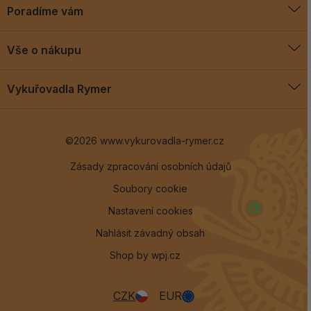
Poradíme vám
O vykuřovadlech
Vše o nákupu
Jak vykuřovat
Doprava a platba
Blog
Vykuřovadla Rymer
Obchodní podmínky
Vykuřovadla Rymer
Výměny a vrácení
©2026 www.vykurovadla-rymer.cz
O nás
Věrnostní program
Velkoobchod
Zásady zpracování osobních údajů
Soubory cookie
Kontakt
Nastavení cookies
Nahlásit závadný obsah
Shop by
wpj.cz
CZK
EUR