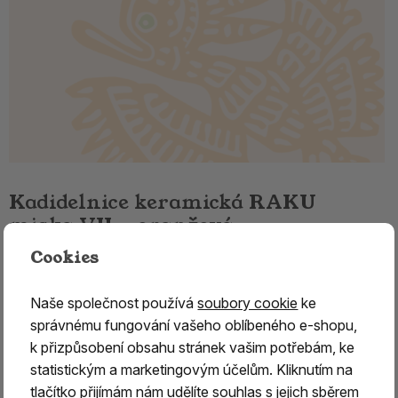
Kadidelnice keramická RAKU
miska VII. - oranžová
Cookies
Keramická RAKU kadidelnice – ručně vyráběná
originální keramika
Naše společnost používá
soubory cookie
ke
Keramická
RAKU kadidelnice je určena pro tradiční
správnému fungování vašeho oblíbeného e-shopu,
vykuřování pryskyřic, bylin a vykuřovacích směsí.
k přizpůsobení obsahu stránek vašim potřebám, ke
Díky poctivému řemeslnému zpracování a
starobylé
statistickým a marketingovým účelům. Kliknutím na
technologii RAKU
představuje nejen praktickou pomůcku
tlačítko přijímám nám udělíte souhlas s jejich sběrem