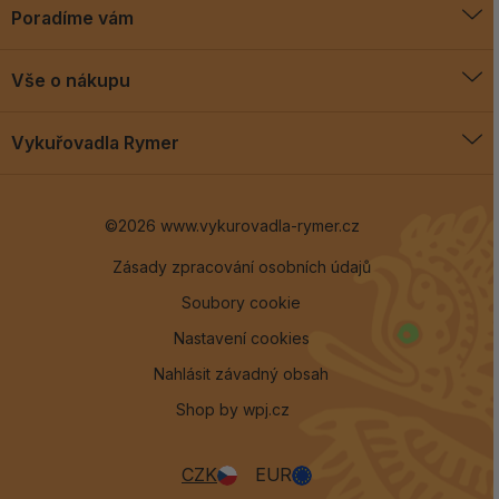
Poradíme vám
O vykuřovadlech
Vše o nákupu
Jak vykuřovat
Doprava a platba
Blog
Vykuřovadla Rymer
Obchodní podmínky
Vykuřovadla Rymer
Výměny a vrácení
©2026 www.vykurovadla-rymer.cz
O nás
Věrnostní program
Velkoobchod
Zásady zpracování osobních údajů
Soubory cookie
Kontakt
Nastavení cookies
Nahlásit závadný obsah
Shop by
wpj.cz
CZK
EUR