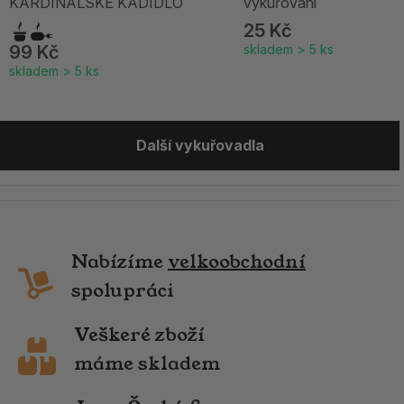
KARDINÁLSKÉ KADIDLO
vykuřování
25 Kč
99 Kč
skladem > 5 ks
skladem > 5 ks
Další vykuřovadla
Nabízíme
velkoobchodní
spolupráci
Veškeré zboží
máme skladem