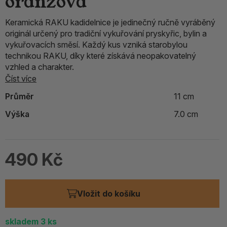
oranžová
Keramická RAKU kadidelnice je jedinečný ručně vyráběný
originál určený pro tradiční vykuřování pryskyřic, bylin a
vykuřovacích směsí. Každý kus vzniká starobylou
technikou RAKU, díky které získává neopakovatelný
vzhled a charakter.
Číst více
Průměr
11 cm
Výška
7.0 cm
490 Kč
Vložit do košíku
skladem
3
ks