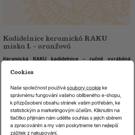
Kadidelnice keramická RAKU
miska I. - oranžová
Keramická RAKU kadidelnice – ručně vyráběná
originální keramika
Cookies
Keramická
RAKU kadidelnice je určena pro tradiční
vykuřování pryskyřic, bylin a vykuřovacích směsí.
Naše společnost používá
soubory cookie
ke
Díky poctivému řemeslnému zpracování a
starobylé
správnému fungování vašeho oblíbeného e-shopu,
technologii RAKU
představuje nejen praktickou pomůcku
k přizpůsobení obsahu stránek vašim potřebám, ke
pro vykuřování, ale také originální dekorativní prvek.
statistickým a marketingovým účelům. Kliknutím na
tlačítko přijímám nám udělíte souhlas s jejich sběrem
Kadidelnice jsou vyráběny tisíce let starou
a zpracováním a my vám poskytneme ten nejlepší
technologií RAKU, jejíž kořeny sahají do Číny a
zážitek z nakupování.