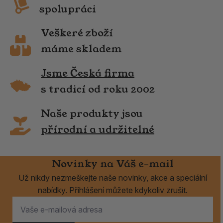
spolupráci
Veškeré zboží
máme skladem
Jsme Česká firma
s tradicí od roku 2002
Naše produkty jsou
přírodní a udržitelné
Novinky na Váš e-mail
Už nikdy nezmeškejte naše novinky, akce a speciální
nabídky. Přihlášení můžete kdykoliv zrušit.