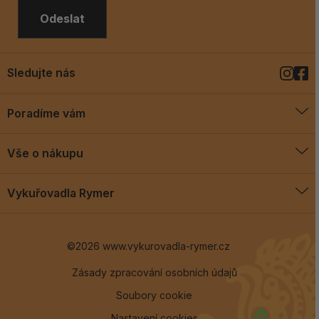
Odeslat
Sledujte nás
Poradíme vám
O vykuřovadlech
Vše o nákupu
Jak vykuřovat
Doprava a platba
Blog
Vykuřovadla Rymer
Obchodní podmínky
Vykuřovadla Rymer
Výměny a vrácení
©2026 www.vykurovadla-rymer.cz
O nás
Věrnostní program
Velkoobchod
Zásady zpracování osobních údajů
Soubory cookie
Kontakt
Nastavení cookies