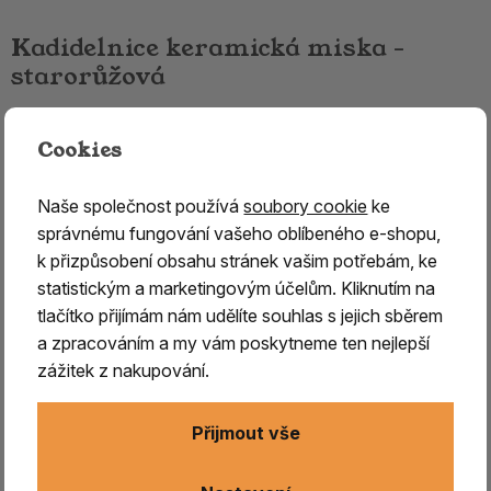
Kadidelnice keramická miska -
starorůžová
Keramická kadidelnice - bezpečné domácí
Cookies
vykuřování
Keramická kadidelnice
na třech nožkách je
praktickým
Naše společnost používá
soubory cookie
ke
a zároveň estetickým doplňkem pro každodenní
správnému fungování vašeho oblíbeného e-shopu,
domácí vykuřování.
Díky stabilní konstrukci a tradičnímu
k přizpůsobení obsahu stránek vašim potřebám, ke
designu umožňuje
bezpečné spalování vykuřovadel
,
statistickým a marketingovým účelům. Kliknutím na
jako jsou pryskyřice, sušené byliny, dřevo nebo speciální
tlačítko přijímám nám udělíte souhlas s jejich sběrem
směsi. Pro správné použití je důležité naplnit kadidelnici
a zpracováním a my vám poskytneme ten nejlepší
dostatečnou vrstvu písku nebo himálajské soli, která slouží
zážitek z nakupování.
jako
izolační vrstva a chrání nádobu před přehřátím.
Při vykuřování
použijte samozápalný uhlík
, který
Přijmout vše
uchopíte kleštěmi a zapálíte
pomocí zapalovače nebo
zápalek. Uhlík začne jiskřit a
postupně se