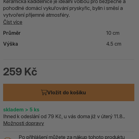
Keramická kadidelnice je ideální volbou pro bezpečné a
pohodlné domácí vykuřování pryskyřic, bylin i směsí a
vytvoření příjemné atmosféry.
Číst více
Průměr
10 cm
Výška
4.5 cm
259 Kč
Vložit do košíku
skladem
> 5
ks
Ihned k odeslání od 79 Kč, u vás doma již v úterý 11.8..
Možnosti dopravy
Po přihlášení můžete za nákup tohoto produktu