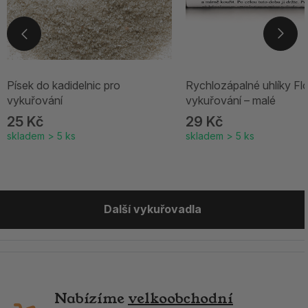
Písek do kadidelnic pro
Rychlozápalné uhlíky Fl
vykuřování
vykuřování – malé
25 Kč
29 Kč
skladem > 5 ks
skladem > 5 ks
Další vykuřovadla
Nabízíme
velkoobchodní