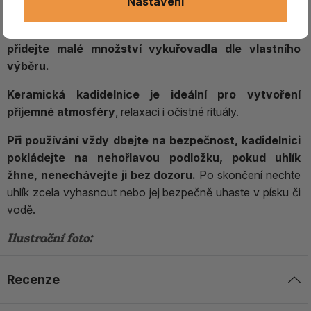
Nastavení
rozžhaví,
jakmile je pokrytý jemnou vrstvou popela, je
připraven k použití. Poté jej
umístěte do kadidelnice a
přidejte malé množství vykuřovadla dle vlastního
výběru.
Keramická kadidelnice je ideální pro vytvoření
příjemné atmosféry
, relaxaci i očistné rituály.
Při používání vždy dbejte na bezpečnost, kadidelnici
pokládejte na nehořlavou podložku, pokud uhlík
žhne, nenechávejte ji bez dozoru.
Po skončení nechte
uhlík zcela vyhasnout nebo jej bezpečně uhaste v písku či
vodě.
Ilustrační foto:
Recenze