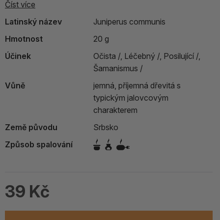
Číst více
Latinský název
Juniperus communis
Hmotnost
20 g
Účinek
Očista /,
Léčebný /,
Posilující /,
Šamanismus /
Vůně
jemná, příjemná dřevitá s
typickým jalovcovým
charakterem
Země původu
Srbsko
Způsob spalování
39 Kč