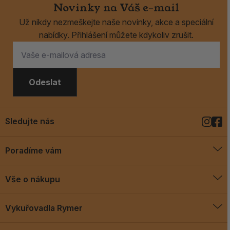
Novinky na Váš e-mail
Už nikdy nezmeškejte naše novinky, akce a speciální
nabídky. Přihlášení můžete kdykoliv zrušit.
Odeslat
Sledujte nás
Poradíme vám
O vykuřovadlech
Vše o nákupu
Jak vykuřovat
Doprava a platba
Blog
Vykuřovadla Rymer
Obchodní podmínky
Vykuřovadla Rymer