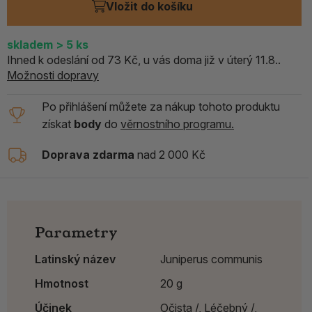
Vložit do košíku
skladem
> 5
ks
Ihned k odeslání od 73 Kč, u vás doma již v úterý 11.8..
Možnosti dopravy
Po přihlášení můžete za nákup tohoto produktu
získat
body
do
věrnostního programu.
Doprava zdarma
nad 2 000 Kč
Parametry
Latinský název
Juniperus communis
Hmotnost
20 g
Účinek
Očista /,
Léčebný /,