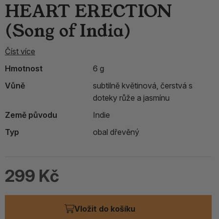
HEART ERECTION
(Song of India)
Číst více
Hmotnost
6 g
Vůně
subtilně květinová, čerstvá s
doteky růže a jasmínu
Země původu
Indie
Typ
obal dřevěný
299 Kč
Vložit do košíku