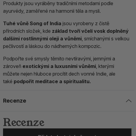
Produkty jsou vyráběny tradičními metodami podle
ayurvédy, zaměřené na harmonii těla a mysli.
Tuhé vůně Song of India
jsou vyrobeny z čistě
přírodních složek, kde
základ tvoří včelí vosk doplněný
dalšími rostlinnými oleji a vůněmi
, smíchanými s velkou
pečlivostí a láskou do nádherných kompozic.
Podpořte své smysly těmito nevtíravými, jemnými a
zároveň
exotickými a luxusními vůněmi
, kterými
můžete nejen hluboce procítit dech vonné Indie, ale
také
podpořit meditace a spiritualitu.
Recenze
Recenze