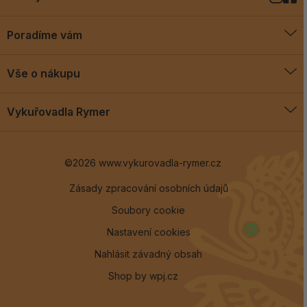
Poradíme vám
O vykuřovadlech
Vše o nákupu
Jak vykuřovat
Doprava a platba
Blog
Vykuřovadla Rymer
Obchodní podmínky
Vykuřovadla Rymer
Výměny a vrácení
©2026 www.vykurovadla-rymer.cz
O nás
Věrnostní program
Velkoobchod
Zásady zpracování osobních údajů
Soubory cookie
Kontakt
Nastavení cookies
Nahlásit závadný obsah
Shop by
wpj.cz