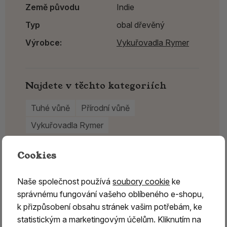
Země původu
Indie
Typ
obal dřevěný
Výrobce:
Vykuřovadla Rymer
Najdete v těchto kategoriích
Tuhé vůně
Přírodní vůně
Vykuřovadla Rymer
Cookies
Naše společnost používá
soubory cookie
ke
správnému fungování vašeho oblíbeného e-shopu,
k přizpůsobení obsahu stránek vašim potřebám, ke
statistickým a marketingovým účelům. Kliknutím na