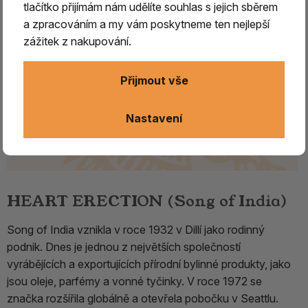
tlačítko přijímám nám udělíte souhlas s jejich sběrem
a zpracováním a my vám poskytneme ten nejlepší
zážitek z nakupování.
Přijmout vše
Nastavení
HEART ERECTION (Song of India)
Song of India vznikla v roce 1932 v Dillí jako rodinný
podnik. Dnes je jednou z největších společností
vyrábějících a exportujících přírodní bylinné produkty, jako
jsou oleje, parfémy a vonné tyčinky. V roce 1972 se
značka rozšířila globálně a otevřela pobočku v Seattlu.