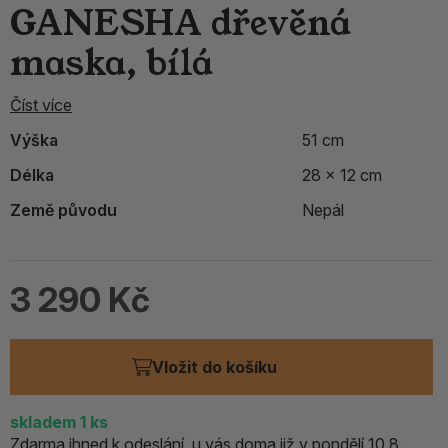
GANESHA dřevěná
maska, bílá
Číst více
Výška
51 cm
Délka
28 x 12 cm
Země původu
Nepál
3 290 Kč
Vložit do košíku
skladem
1
ks
Zdarma ihned k odeslání, u vás doma již v pondělí 10.8..