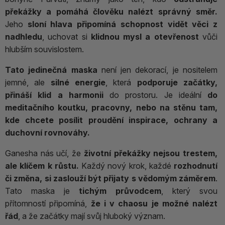
překážky a pomáhá člověku nalézt správný směr.
Jeho
sloní hlava připomíná schopnost vidět věci z
nadhledu
, uchovat si
klidnou mysl a otevřenost
vůči
hlubším souvislostem.
Tato jedinečná maska
není jen dekorací, je nositelem
jemné, ale
silné energie
, která
podporuje začátky,
přináší klid a harmonii
do prostoru. Je ideální
do
meditačního koutku, pracovny, nebo na stěnu tam,
kde chcete posílit proudění inspirace, ochrany a
duchovní rovnováhy.
Ganesha nás učí, že
životní překážky nejsou trestem,
ale klíčem k růstu.
Každý nový krok, každé
rozhodnutí
či změna, si zaslouží být přijaty s vědomým záměrem
.
Tato maska je
tichým průvodcem
, který svou
přítomností připomíná,
že i v chaosu je možné nalézt
řád
, a že začátky mají svůj hluboký význam.