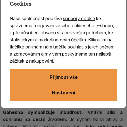
Cookies
Naše společnost používá
soubory cookie
ke
správnému fungování vašeho oblíbeného e-shopu,
GANESHA dřevěná maska, bílá
k přizpůsobení obsahu stránek vašim potřebám, ke
statistickým a marketingovým účelům. Kliknutím na
Objevte
jedinečné kouzlo ručně vyřezávané plastiky
tlačítko přijímám nám udělíte souhlas s jejich sběrem
Ganeshi,
která v sobě
nese hlubokou spirituální
a zpracováním a my vám poskytneme ten nejlepší
symboliku a umělecké mistrovství nepálských
zážitek z nakupování.
řezbářů.
Tato výjimečná socha vyniká
detailní ruční
řezbou, jemnou a vkusnou malbou a tradiční
Přijmout vše
politurou ve starobylém stylu.
Precizní řemeslné
zpracování dává každému kusu neopakovatelný charakter
Nastavení
a činí z něj nejen estetický skvost, ale i harmonický prvek
pro váš interiér nebo duchovní prostor.
Ganesha symbolizuje moudrost, vnitřní sílu a
ochranu na cestě životem.
Je synem boha Shivy a
bohyně Parvatí, známý jako ten, kdo
odstraňuje