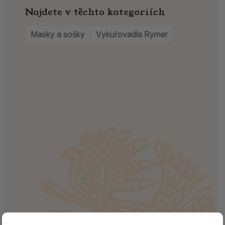
Najdete v těchto kategoriích
Masky a sošky
Vykuřovadla Rymer