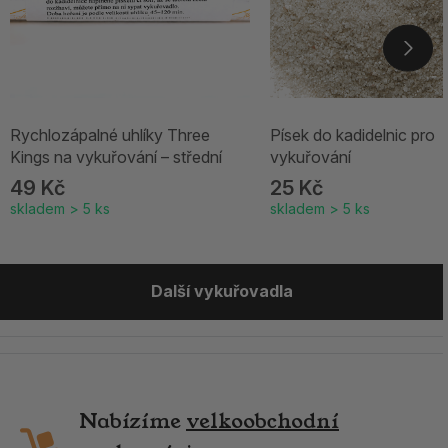
Rychlozápalné uhlíky Three
Písek do kadidelnic pro
Kings na vykuřování – střední
vykuřování
49 Kč
25 Kč
skladem > 5 ks
skladem > 5 ks
Další vykuřovadla
Nabízíme
velkoobchodní