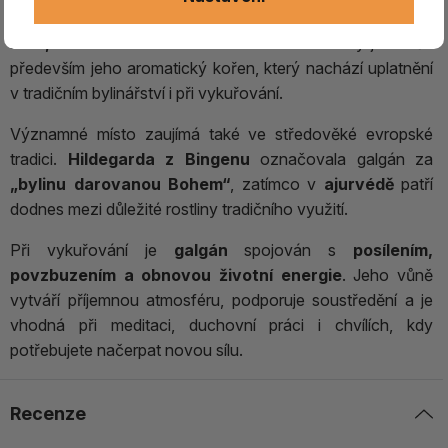
pocházející z tropických a subtropických oblastí
východní
Asie, Tichomoří a Austrálie
. Již od dob antiky je ceněn
především jeho aromatický kořen, který nachází uplatnění
v tradičním bylinářství i při vykuřování.
Významné místo zaujímá také ve středověké evropské
tradici.
Hildegarda z Bingenu
označovala galgán za
„bylinu darovanou Bohem“
, zatímco v
ajurvédě
patří
dodnes mezi důležité rostliny tradičního využití.
Při vykuřování je
galgán
spojován s
posílením,
povzbuzením a obnovou životní energie
. Jeho vůně
vytváří příjemnou atmosféru, podporuje soustředění a je
vhodná při meditaci, duchovní práci i chvílích, kdy
potřebujete načerpat novou sílu.
Recenze