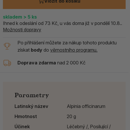
Vložit do košíku
skladem
> 5
ks
Ihned k odeslání od 73 Kč, u vás doma již v pondělí 10.8..
Možnosti dopravy
Po přihlášení můžete za nákup tohoto produktu
získat
body
do
věrnostního programu.
Doprava zdarma
nad 2 000 Kč
Parametry
Latinský název
Alpinia officinarum
Hmotnost
20 g
Účinek
Léčebný /,
Posilující /