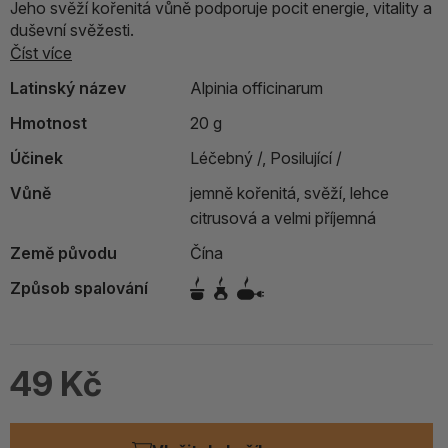
Jeho svěží kořenitá vůně podporuje pocit energie, vitality a
duševní svěžesti.
Číst více
Latinský název
Alpinia officinarum
Hmotnost
20 g
Účinek
Léčebný /,
Posilující /
Vůně
jemně kořenitá, svěží, lehce
citrusová a velmi příjemná
Země původu
Čína
Způsob spalování
49 Kč