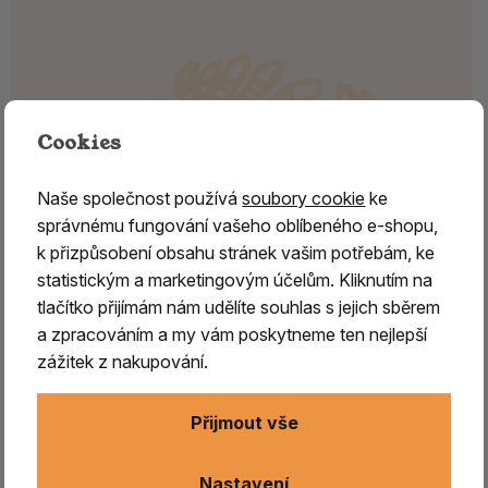
Cookies
Naše společnost používá
soubory cookie
ke
správnému fungování vašeho oblíbeného e-shopu,
k přizpůsobení obsahu stránek vašim potřebám, ke
statistickým a marketingovým účelům. Kliknutím na
tlačítko přijímám nám udělíte souhlas s jejich sběrem
a zpracováním a my vám poskytneme ten nejlepší
zážitek z nakupování.
GALGÁN - kořen
Přijmout vše
Galgán – kořen pro vykuřování
Galgán
je stálezelená rostlina z čeledi
zázvorníkovitých
,
Nastavení