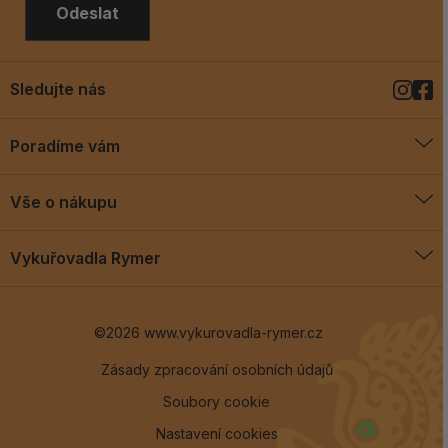
Odeslat
Sledujte nás
Poradíme vám
O vykuřovadlech
Vše o nákupu
Jak vykuřovat
Doprava a platba
Blog
Vykuřovadla Rymer
Obchodní podmínky
Vykuřovadla Rymer
Výměny a vrácení
©2026 www.vykurovadla-rymer.cz
O nás
Věrnostní program
Velkoobchod
Zásady zpracování osobních údajů
Soubory cookie
Kontakt
Nastavení cookies