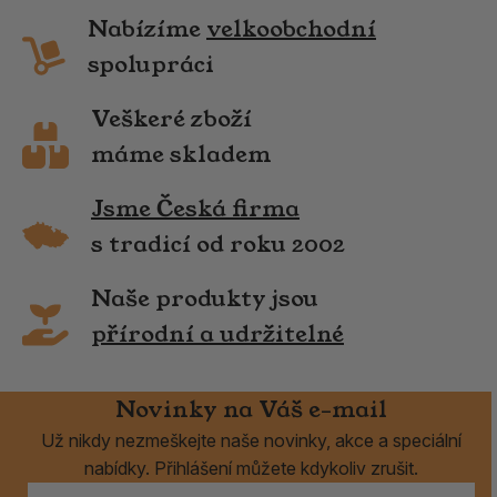
Nabízíme
velkoobchodní
spolupráci
Veškeré zboží
máme skladem
Jsme Česká firma
s tradicí od roku 2002
Naše produkty jsou
přírodní a udržitelné
Novinky na Váš e-mail
Už nikdy nezmeškejte naše novinky, akce a speciální
nabídky. Přihlášení můžete kdykoliv zrušit.