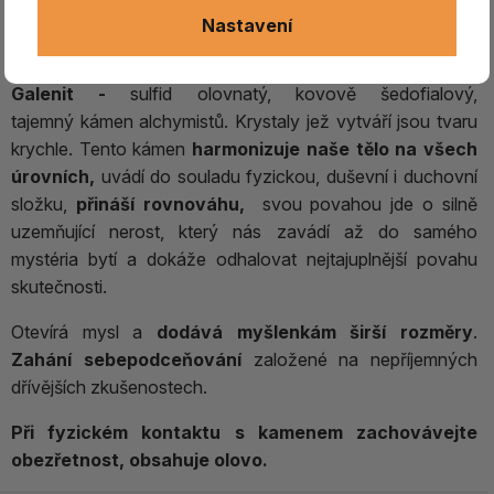
Nastavení
GALENIT surový 3.
Galenit -
sulfid olovnatý, kovově šedofialový,
tajemný kámen alchymistů. Krystaly jež vytváří jsou tvaru
krychle. Tento kámen
harmonizuje naše tělo na všech
úrovních,
uvádí do souladu fyzickou, duševní i duchovní
složku,
přináší rovnováhu,
svou povahou jde o silně
uzemňující nerost, který nás zavádí až do samého
mystéria bytí a dokáže odhalovat nejtajuplnější povahu
skutečnosti.
Otevírá mysl a
dodává myšlenkám širší rozměry
.
Zahání sebepodceňování
založené na nepříjemných
dřívějších zkušenostech.
Při fyzickém kontaktu s kamenem zachovávejte
obezřetnost, obsahuje olovo.