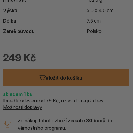
Hmotnost
162.5 g
Výška
5.0 x 4.0 cm
Délka
7.5 cm
Země původu
Polsko
249 Kč
Vložit do košíku
skladem 1
ks
Ihned k odeslání od 79 Kč, u vás doma již dnes.
Možnosti dopravy
Za nákup tohoto zboží
získáte 30 bodů
do
věrnostního programu.