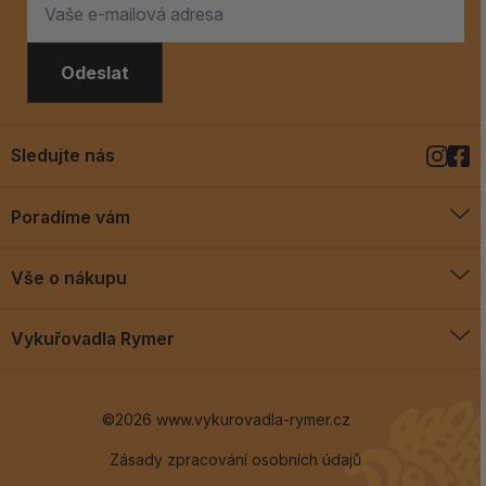
Odeslat
Sledujte nás
Poradíme vám
O vykuřovadlech
Vše o nákupu
Jak vykuřovat
Doprava a platba
Blog
Vykuřovadla Rymer
Obchodní podmínky
Vykuřovadla Rymer
Výměny a vrácení
©2026 www.vykurovadla-rymer.cz
O nás
Věrnostní program
Velkoobchod
Zásady zpracování osobních údajů