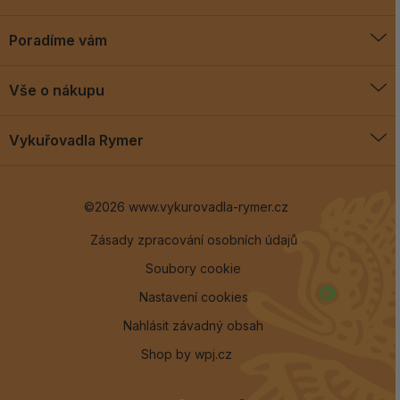
Poradíme vám
O vykuřovadlech
Vše o nákupu
Jak vykuřovat
Doprava a platba
Blog
Vykuřovadla Rymer
Obchodní podmínky
Vykuřovadla Rymer
Výměny a vrácení
©2026 www.vykurovadla-rymer.cz
O nás
Věrnostní program
Velkoobchod
Zásady zpracování osobních údajů
Soubory cookie
Kontakt
Nastavení cookies
Nahlásit závadný obsah
Shop by
wpj.cz