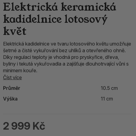
Elektrická keramická
kadidelnice lotosový
květ
Elektrická kadidelnice ve tvaru lotosového květu umožňuje
šetrné a čisté vykuřování bez uhlíků a otevřeného ohně.
Díky regulaci teploty je vhodná pro pryskyřice, dřeva,
byliny i tekutá vykuřovadla a zajišťuje dlouhotrvající vůni s
minimem kouře.
Číst více
Průměr
10.5 cm
Výška
11 cm
2 999 Kč