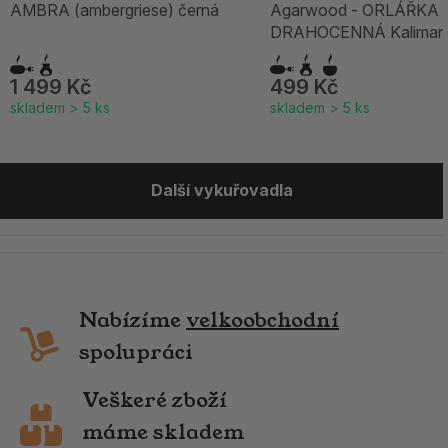
AMBRA (ambergriese) černá
Agarwood - ORLÁŘKA
DRAHOCENNÁ Kalimantan -
Super Grade B
1 499 Kč
499 Kč
skladem > 5 ks
skladem > 5 ks
Další vykuřovadla
Nabízíme
velkoobchodní
spolupráci
Veškeré zboží
máme skladem