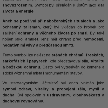
znovuzrozením
. Symbol byl přikládán k ústům jako
dar
života a energie
.
Anch se používal při náboženských rituálech a jako
ochranný talisman
, který byl vkládán do hrobek pro
zajištění
ochrany a věčného života po smrti
. Byl také
nošen jako
amulet
, jenž měl chránit před
nemocemi,
negativními vlivy a předčasnou smrtí
.
Tento symbol lze nalézt na
stěnách chrámů, freskách,
sarkofázích i papyrech
, kde představoval
sílu, vitalitu
a božskou ochranu
. Často byl vytesáván do kamene a
zdobil významná místa i monumentální stavby.
Ve staroegyptském léčitelství byl anch vnímán jako
symbol zdraví, vitality a propojení těla, mysli a
ducha
. Byl spojován s
uzdravením, dlouhověkostí a
duchovní rovnováhou
.