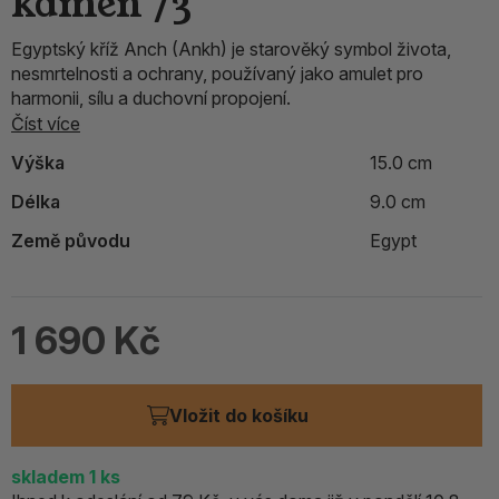
kámen /3
Egyptský kříž Anch (Ankh) je starověký symbol života,
nesmrtelnosti a ochrany, používaný jako amulet pro
harmonii, sílu a duchovní propojení.
Číst více
Výška
15.0 cm
Délka
9.0 cm
Země původu
Egypt
1 690 Kč
Vložit do košíku
skladem 1
ks