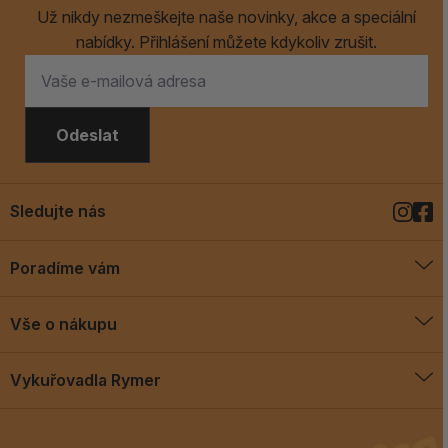
Už nikdy nezmeškejte naše novinky, akce a speciální
nabídky. Přihlášení můžete kdykoliv zrušit.
Odeslat
Sledujte nás
Poradíme vám
O vykuřovadlech
Vše o nákupu
Jak vykuřovat
Doprava a platba
Blog
Vykuřovadla Rymer
Obchodní podmínky
Vykuřovadla Rymer
Výměny a vrácení