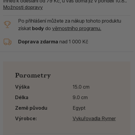
Ihned k odeslání od 79 Kč, u vás doma již v pondělí 10.8..
Možnosti dopravy
Po přihlášení můžete za nákup tohoto produktu
získat
body
do
věrnostního programu.
Doprava zdarma
nad 1 000 Kč
Parametry
Výška
15.0 cm
Délka
9.0 cm
Země původu
Egypt
Výrobce:
Vykuřovadla Rymer