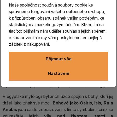
Naše společnost používá
soubory cookie
ke
správnému fungování vašeho oblíbeného e-shopu,
k přizpůsobení obsahu stránek vašim potřebám, ke
statistickým a marketingovým účelům. Kliknutím na
EGYPTSKÝ KŘÍŽ, ANCH barevná
tlačítko přijímám nám udělíte souhlas s jejich sběrem
patina, kámen /3
a zpracováním a my vám poskytneme ten nejlepší
zážitek z nakupování.
Egyptský kříž Anch (Ankh) – symbol života a
nesmrtelnosti
Přijmout vše
Egyptský kříž Anch (Ankh) je starověký symbol
života, nesmrtelnosti a spojení mezi pozemským a
Nastavení
božským světem
. Často je označován jako
„klíč života“
a patří mezi nejvýznamnější symboly starověkého Egypta.
V egyptské mytologii byl anch úzce spojen s bohy, kteří jej
drželi jako znak své moci.
Bohové jako Osiris, Isis, Ra a
Anubis
jsou často zobrazováni s tímto symbolem, čímž se
zdůrazňuje jejich
vliv nad životem, smrtí a