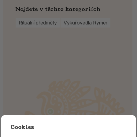
Najdete v těchto kategoriích
Rituální předměty
Vykuřovadla Rymer
Cookies