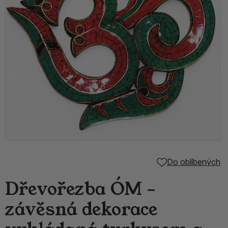
Do oblíbených
Dřevořezba ÓM –
závěsná dekorace