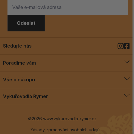
Odeslat
Sledujte nás
Poradíme vám
O vykuřovadlech
Vše o nákupu
Jak vykuřovat
Doprava a platba
Blog
Vykuřovadla Rymer
Obchodní podmínky
Vykuřovadla Rymer
Výměny a vrácení
©2026 www.vykurovadla-rymer.cz
O nás
Věrnostní program
Velkoobchod
Zásady zpracování osobních údajů