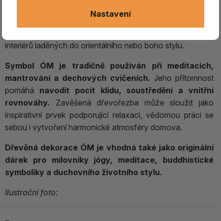
vzhled i spirituální charakter
. Kombinace přírodního
Nastavení
dřeva a barevných kamenů vytváří harmonický doplněk
vhodný do meditačních prostor, jógových studií
i
interiérů laděných do orientálního nebo boho stylu.
Symbol ÓM je tradičně používán při meditacích,
mantrování a dechových cvičeních.
Jeho přítomnost
pomáhá
navodit pocit klidu, soustředění a vnitřní
rovnováhy.
Zavěšená dřevořezba může sloužit jako
inspirativní prvek podporující relaxaci, vědomou práci se
sebou i vytvoření harmonické atmosféry domova.
Dřevěná dekorace ÓM je vhodná také jako originální
dárek pro milovníky jógy, meditace, buddhistické
symboliky a duchovního životního stylu.
Ilustrační foto: