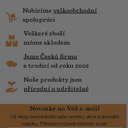
Nabízíme
velkoobchodní
spolupráci
Veškeré zboží
máme skladem
Jsme Česká firma
s tradicí od roku 2002
Naše produkty jsou
přírodní a udržitelné
Novinky na Váš e-mail
Už nikdy nezmeškejte naše novinky, akce a speciální
nabídky. Přihlášení můžete kdykoliv zrušit.