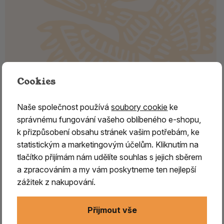
Cookies
Dřevořezba ÓM – závěsná dekorace
vykládaná tyrkysem a korálem
Naše společnost používá
soubory cookie
ke
správnému fungování vašeho oblíbeného e-shopu,
Dřevořezba ÓM je originální závěsná dekorace
k přizpůsobení obsahu stránek vašim potřebám, ke
inspirovaná jedním z nejvýznamnějších symbolů
statistickým a marketingovým účelům. Kliknutím na
východní spirituality a meditace
. Symbol
ÓM
tlačítko přijímám nám udělíte souhlas s jejich sběrem
představuje prvotní zvuk a vibraci
, ze které
podle
a zpracováním a my vám poskytneme ten nejlepší
tradičních učení vznikl celý vesmír.
Je
spojován s
zážitek z nakupování.
harmonií, jednotou
a propojením těla, mysli a vědomí.
Tato ručně zpracovaná
dekorace je vykládána
Přijmout vše
tyrkysem a korálem
, které podtrhují její
jedinečný