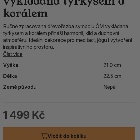
vykládaná tyrkysem a
korálem
Ručně zpracovaná dřevořezba symbolu ÓM vykládaná
tyrkysem a korálem přináší harmonii, klid a duchovní
atmosféru. Ideální dekorace pro meditaci, jógu i vytvoření
inspirativního prostoru.
Číst více
Výška
21.0 cm
Délka
22.5 cm
Země původu
Nepál
1 499 Kč
Vložit do košíku