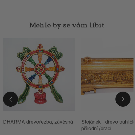
Mohlo by se vám líbit
DHARMA dřevořezba, závěsná
Stojánek - dřevo truhlič
přírodní /draci