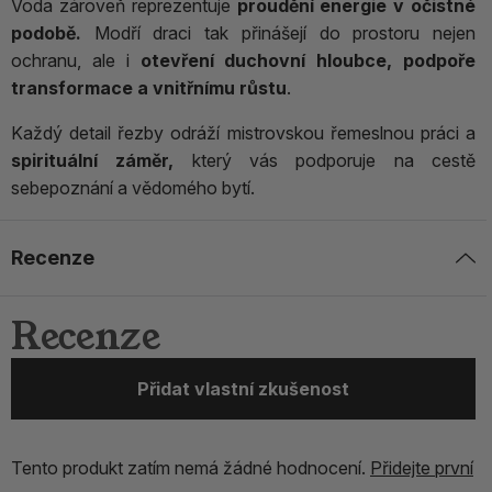
Voda zároveň reprezentuje
proudění energie v očistné
podobě.
Modří draci tak přinášejí do prostoru nejen
ochranu, ale i
otevření duchovní hloubce, podpoře
transformace a vnitřnímu růstu
.
Každý detail řezby odráží mistrovskou řemeslnou práci a
spirituální záměr,
který vás podporuje na cestě
sebepoznání a vědomého bytí.
Recenze
Recenze
Přidat vlastní zkušenost
Tento produkt zatím nemá žádné hodnocení.
Přidejte první