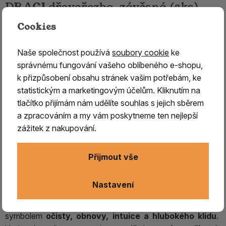
DRACI dřevořezba, závěsná (2ks)
Cookies
Dva modří draci - strážci dharmy
Tato
závěsná dřevořezba
zpodobňuje dva modré draky,
Naše společnost používá
soubory cookie
ke
kteří jako
pradávní strážci bdí nad prouděním jemných
správnému fungování vašeho oblíbeného e-shopu,
energií v prostoru.
Umístěna nad vchodem, výklenkem
k přizpůsobení obsahu stránek vašim potřebám, ke
či v meditačním koutku
vytváří
ochranné energetické
statistickým a marketingovým účelům. Kliknutím na
pole
, které
napomáhá udržovat čistotu mysli i
tlačítko přijímám nám udělíte souhlas s jejich sběrem
prostoru.
a zpracováním a my vám poskytneme ten nejlepší
zážitek z nakupování.
V buddhistické tradici jsou draci vnímáni jako
ochránci
posvátného učení (dharmy),
bytosti hluboké moudrosti
Přijmout vše
a síly, které ochraňují chrámy a relikvie před znesvěcením.
Dva draci společně symbolizují
vyváženou polaritu sil
,
vnitřní rovnováhu.
Nastavení
Jejich
modré zbarvení
souvisí s elementem vody,
symbolem
očisty, obnovy, intuice a hlubokého klidu
.