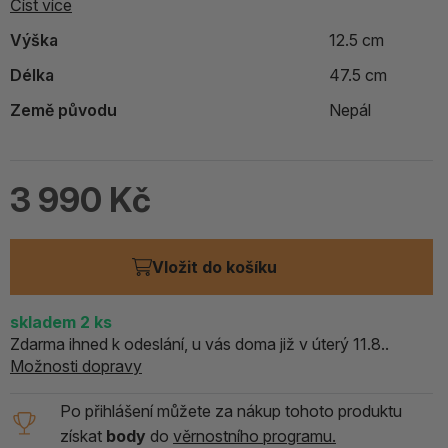
Číst více
Výška
12.5 cm
Délka
47.5 cm
Země původu
Nepál
3 990 Kč
Vložit do košíku
skladem
2
ks
Zdarma ihned k odeslání, u vás doma již v úterý 11.8..
Možnosti dopravy
Po přihlášení můžete za nákup tohoto produktu
získat
body
do
věrnostního programu.