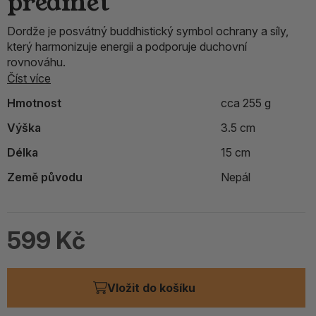
předmět
Dordže je posvátný buddhistický symbol ochrany a síly,
který harmonizuje energii a podporuje duchovní
rovnováhu.
Číst více
Hmotnost
cca 255 g
Výška
3.5 cm
Délka
15 cm
Země původu
Nepál
599 Kč
Vložit do košíku