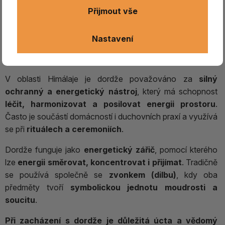
podstatu bytí a jednotu všech protikladů.
Přijmout vše
Střed dordže
symbolizuje
neměnnost a stabilitu
,
zatímco jeho
konce znázorňují
rovnováhu protikladů –
Nastavení
dobra a zla, světla a tmy
. Je vnímáno jako nositel
mužského principu (jang)
, tvořivé a čisté energie.
V oblasti Himálaje je dordže považováno za
silný
ochranný a energetický nástroj
, který má schopnost
léčit, harmonizovat a posilovat energii prostoru
.
Často je součástí domácností i duchovních praxí a využívá
se při
rituálech a ceremoniích
.
Dordže funguje jako
energetický zářič
, pomocí kterého
lze
energii směrovat, koncentrovat i přijímat
. Tradičně
se používá společně se
zvonkem (dilbu)
, kdy oba
předměty tvoří
symbolickou jednotu moudrosti a
soucitu
.
Při zacházení s dordže je důležitá
úcta a vědomý