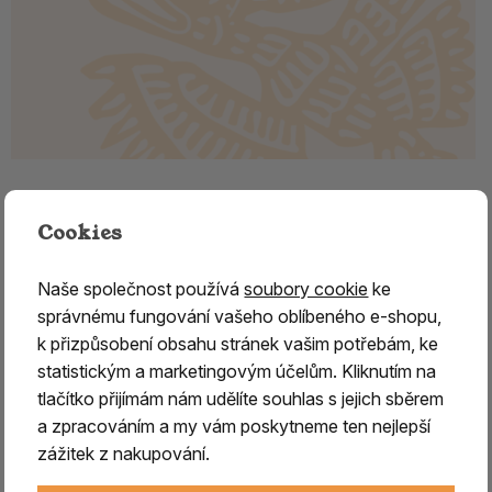
Dordže (Vadžra) kovová 15 cm –
Cookies
rituální předmět
Dordže (vadžra) – symbol síly, rovnováhy a duchovní
Naše společnost používá
soubory cookie
ke
energie
správnému fungování vašeho oblíbeného e-shopu,
k přizpůsobení obsahu stránek vašim potřebám, ke
Dordže (vadžra)
je
posvátný symbol pocházející z
statistickým a marketingovým účelům. Kliknutím na
Indie
, který se rozšířil do dalších oblastí spolu s
tlačítko přijímám nám udělíte souhlas s jejich sběrem
buddhismem
, kde se stal jedním z jeho
a zpracováním a my vám poskytneme ten nejlepší
nejvýznamnějších atributů.
V
tibetském buddhismu
zážitek z nakupování.
představuje
nezničitelný stav osvícení
, absolutní