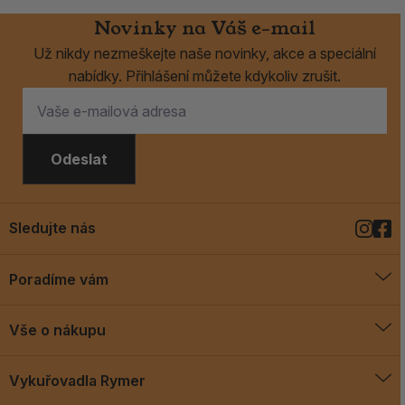
Novinky na Váš e-mail
Už nikdy nezmeškejte naše novinky, akce a speciální
nabídky. Přihlášení můžete kdykoliv zrušit.
Odeslat
Sledujte nás
Poradíme vám
O vykuřovadlech
Vše o nákupu
Jak vykuřovat
Doprava a platba
Blog
Vykuřovadla Rymer
Obchodní podmínky