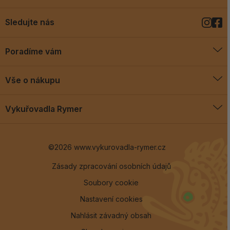
Sledujte nás
Poradíme vám
O vykuřovadlech
Vše o nákupu
Jak vykuřovat
Doprava a platba
Blog
Vykuřovadla Rymer
Obchodní podmínky
Vykuřovadla Rymer
Výměny a vrácení
©2026 www.vykurovadla-rymer.cz
O nás
Věrnostní program
Velkoobchod
Zásady zpracování osobních údajů
Soubory cookie
Kontakt
Nastavení cookies
Nahlásit závadný obsah