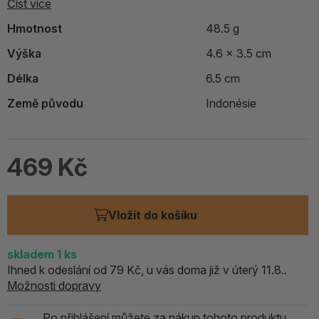
Číst více
Hmotnost
48.5 g
Výška
4.6 x 3.5 cm
Délka
6.5 cm
Země původu
Indonésie
469 Kč
Vložit do košíku
skladem
1
ks
Ihned k odeslání od 79 Kč, u vás doma již v úterý 11.8..
Možnosti dopravy
Po přihlášení můžete za nákup tohoto produktu