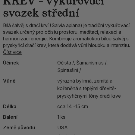
KREV - vykuřovací
svazek střední
Bílá šalvěj s dračí krví (Salvia apiana) je tradiční vykuřovací
svazek určený pro očistu prostoru, meditaci, relaxaci a
harmonizaci energie. Kombinuje aromatickou bílou šalvěj s
pryskyřicí dračí krev, která dodává vůni hloubku a intenzitu.
Číst více
Účinek
Očista /,
Šamanismus /,
Spirituální /
Vůně
výrazná bylinná, zemitá a
kořeněná s teplými dřevitě-
pryskyřičnými tóny dračí krve
Délka
cca 14 -15 cm
Balení
1 ks
Země původu
USA