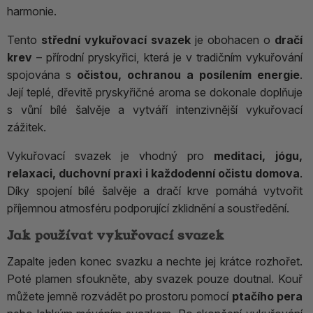
harmonie.
Tento
střední vykuřovací svazek
je obohacen o
dračí
krev
– přírodní pryskyřici, která je v tradičním vykuřování
spojována s
očistou, ochranou a posílením energie
.
Její teplé, dřevitě pryskyřičné aroma se dokonale doplňuje
s vůní bílé šalvěje a vytváří intenzivnější vykuřovací
zážitek.
Vykuřovací svazek je vhodný pro
meditaci, jógu,
relaxaci, duchovní praxi i každodenní očistu domova
.
Díky spojení bílé šalvěje a dračí krve pomáhá vytvořit
příjemnou atmosféru podporující zklidnění a soustředění.
Jak používat vykuřovací svazek
Zapalte jeden konec svazku a nechte jej krátce rozhořet.
Poté plamen sfoukněte, aby svazek pouze doutnal. Kouř
můžete jemně rozvádět po prostoru pomocí
ptačího pera