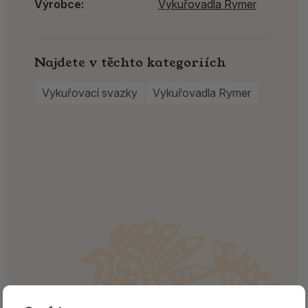
Výrobce:
Vykuřovadla Rymer
Najdete v těchto kategoriích
Vykuřovací svazky
Vykuřovadla Rymer