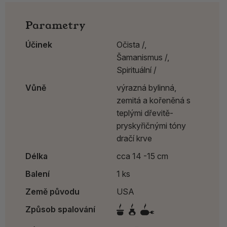
Parametry
Účinek
Očista /,
Šamanismus /,
Spirituální /
Vůně
výrazná bylinná,
zemitá a kořeněná s
teplými dřevitě-
pryskyřičnými tóny
dračí krve
Délka
cca 14 -15 cm
Balení
1 ks
Země původu
USA
Způsob spalování