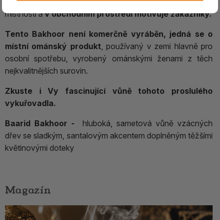
Bakhoor velmi dobře neutralizuje pachy, dezinfikuje
místnosti a
v obchodním prostředí motivuje zákazníky.
Tento Bakhoor není komerčně vyráběn, jedná se o
místní ománský produkt
, používaný v zemi hlavně pro
osobní spotřebu, vyrobený ománskými ženami z těch
nejkvalitnějších surovin.
Zkuste i Vy fascinující vůně tohoto proslulého
vykuřovadla.
Baarid Bakhoor -
hluboká, sametová vůně vzácných
dřev se sladkým, santalovým akcentem doplněným těžšími
květinovými doteky
Magazín