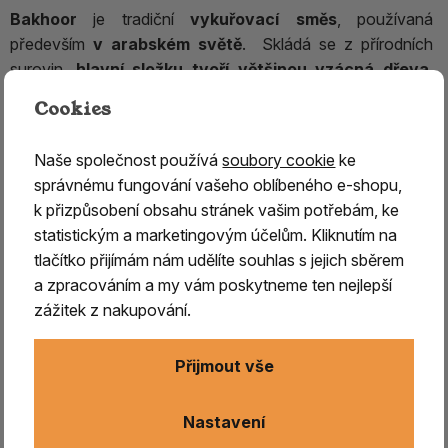
Bakhoor
je tradiční
vykuřovací směs
, používaná
především
v arabském světě
. Skládá se z přírodních
surovin,
hlavní složku tvoří většinou vzácná dřeva
,
které se napouští a
kombinuje s dalšími vonnými
Cookies
složkami
, jako jsou éterické oleje, pryskyřice, ambra a
vonné byliny.
Naše společnost používá
soubory cookie
ke
správnému fungování vašeho oblíbeného e-shopu,
Každý výrobce
má
svůj tajný recept
, který se dědí
k přizpůsobení obsahu stránek vašim potřebám, ke
z generace na generaci a může se lišit v použití výchozích
statistickým a marketingovým účelům. Kliknutím na
surovin a jednotlivých poměrů. Jde vždy o ruční práci
tlačítko přijímám nám udělíte souhlas s jejich sběrem
s nejkvalitnějšími vonnými složkami. Obecně platí, že čím je
a zpracováním a my vám poskytneme ten nejlepší
Bakhoor uchováván déle, tím má lepší vůni.
zážitek z nakupování.
Jedná se o
velmi kvalitní a luxusní produkt
,
používaný
pro významné příležitosti
, jako jsou svatby,
Přijmout vše
uctění hostů, milostné chvíle, odpočinek, k posílení
pozitivní energie, uctívání a obětiny, také na odstranění
Nastavení
negativních emocí, zlepšení nálady a posílení kreativity.