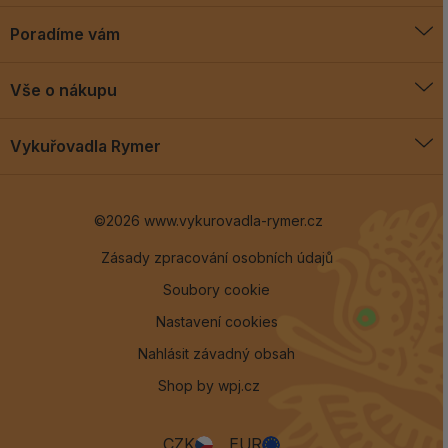
Poradíme vám
O vykuřovadlech
Vše o nákupu
Jak vykuřovat
Doprava a platba
Blog
Vykuřovadla Rymer
Obchodní podmínky
Vykuřovadla Rymer
Výměny a vrácení
©2026 www.vykurovadla-rymer.cz
O nás
Věrnostní program
Velkoobchod
Zásady zpracování osobních údajů
Soubory cookie
Kontakt
Nastavení cookies
Nahlásit závadný obsah
Shop by
wpj.cz
CZK
EUR