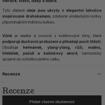
vibrace, štěstí, lásky a dobra.
Tyto zlatavé
oleje jsou ukryty v elegantní lahvičce
inspirované drahokamem,
zdobené uměleckými motivy
připomínajícími indickou kulturu.
Vůně
je sladká a ovocná s květinovými tóny, které
podporují duchovní probuzení a přinášejí pocit štěstí.
Obsahuje
heřmánek, ylang-ylang, růži, malinu,
hřebíček, pačuli a kašmírový akord
, harmonicky
spojené do sofistikovaného celku.
Recenze
Recenze
Přidat vlastní zkušenost