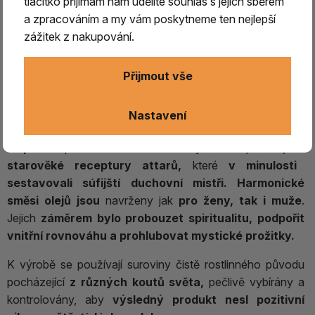
tlačítko přijímám nám udělíte souhlas s jejich sběrem
Blízkého východu je
využíván při duchovních
a zpracováním a my vám poskytneme ten nejlepší
praktikách
již tisíce let.
zážitek z nakupování.
Tento
certifikovaný veganský olej od Prabhuji´s Gifts
je
vyráběn ve Spojených státech tradičním
Přijmout vše
způsobem, jemnou destilací z květin, bylin, vzácných
dřev nebo kůry, a to
v souladu s přísnými standardy
Nastavení
IFRA.
Inspirací
pro vznik těchto vonných kompozic jsou
starověké receptury attarů,
které
v minulosti
sestavovali súfijští duchovní mistři.
Harmonické
směsi olejů jsou
navrženy jak
pro ženy, tak i muže
.
Jejich
záměrem bylo probouzet spiritualitu, podpořit
vnitřní rovnováhu a prohlubovat mystické prožitky.
K výrobě se používají suroviny čistě rostlinného původu
pocházející
z různých koutů světa,
pečlivě vybírány a
kontrolovány, aby
výsledný produkt nesl pozitivní