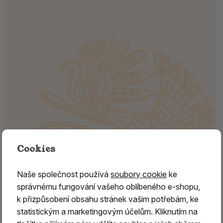
Cookies
Naše společnost používá
soubory cookie
ke
správnému fungování vašeho oblíbeného e-shopu,
Attar parfémový olej PADMA
k přizpůsobení obsahu stránek vašim potřebám, ke
statistickým a marketingovým účelům. Kliknutím na
Attar,
v překladu
znamená „vůně“
, v Indii a v oblasti