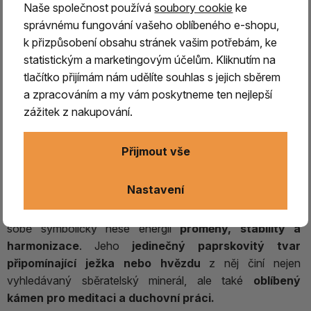
Naše společnost používá
soubory cookie
ke
správnému fungování vašeho oblíbeného e-shopu,
k přizpůsobení obsahu stránek vašim potřebám, ke
statistickým a marketingovým účelům. Kliknutím na
tlačítko přijímám nám udělíte souhlas s jejich sběrem
a zpracováním a my vám poskytneme ten nejlepší
zážitek z nakupování.
Aragonit sputnik (ježek) 4.
Aragonit Sputnik – krystal stability, uzemnění a
Přijmout vše
harmonie
Nastavení
Aragonit Sputnik
, často označovaný také jako
aragonitový ježek
, je fascinující přírodní krystal, který v
sobě symbolicky nese energii
proměny, stability a
harmonizace
. Jeho
jedinečný paprskovitý tvar
připomínající ježka nebo hvězdu
z něj činí nejen
vyhledávaný sběratelský minerál, ale také
oblíbený
kámen pro meditaci a duchovní práci.