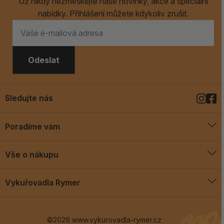
Už nikdy nezmeškejte naše novinky, akce a speciální
nabídky. Přihlášení můžete kdykoliv zrušit.
Odeslat
Sledujte nás
Poradíme vám
O vykuřovadlech
Vše o nákupu
Jak vykuřovat
Doprava a platba
Blog
Vykuřovadla Rymer
Obchodní podmínky
Vykuřovadla Rymer
Výměny a vrácení
©2026 www.vykurovadla-rymer.cz
O nás