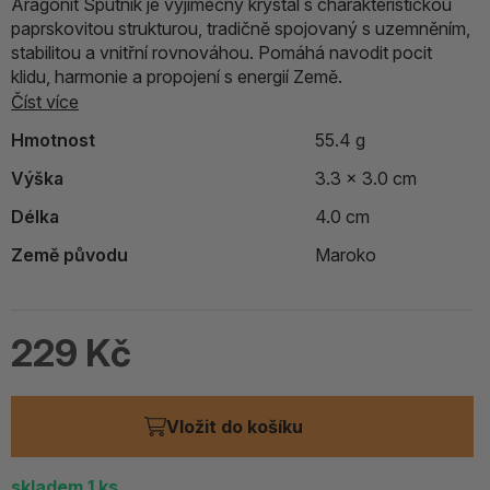
Aragonit Sputnik je výjimečný krystal s charakteristickou
paprskovitou strukturou, tradičně spojovaný s uzemněním,
stabilitou a vnitřní rovnováhou. Pomáhá navodit pocit
klidu, harmonie a propojení s energií Země.
Číst více
Hmotnost
55.4 g
Výška
3.3 x 3.0 cm
Délka
4.0 cm
Země původu
Maroko
229 Kč
Vložit do košíku
skladem 1
ks