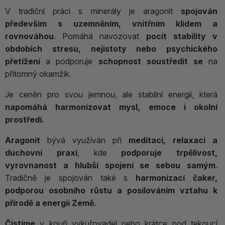
V tradiční práci s minerály je aragonit
spojován
především s uzemněním, vnitřním klidem a
rovnováhou
. Pomáhá navozovat
pocit stability v
obdobích stresu, nejistoty nebo psychického
přetížení
a podporuje
schopnost soustředit se
na
přítomný okamžik.
Je ceněn pro svou jemnou, ale stabilní energii, která
napomáhá harmonizovat mysl, emoce i okolní
prostředí.
Aragonit
bývá využíván při
meditaci, relaxaci a
duchovní praxi
, kde
podporuje trpělivost,
vyrovnanost a hlubší spojení se sebou samým
.
Tradičně je spojován také s
harmonizací čaker,
podporou osobního růstu a posilováním vztahu k
přírodě a energii Země.
Čistíme
v kouři vykuřovadel nebo krátce pod tekoucí