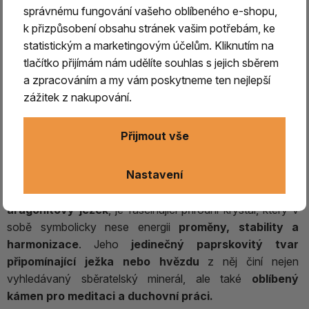
správnému fungování vašeho oblíbeného e-shopu,
k přizpůsobení obsahu stránek vašim potřebám, ke
statistickým a marketingovým účelům. Kliknutím na
tlačítko přijímám nám udělíte souhlas s jejich sběrem
a zpracováním a my vám poskytneme ten nejlepší
zážitek z nakupování.
Aragonit sputnik (ježek) 1.
Přijmout vše
Aragonit Sputnik – krystal stability, uzemnění a
harmonie
Nastavení
Aragonit Sputnik
, často označovaný také jako
aragonitový ježek
, je fascinující přírodní krystal, který v
sobě symbolicky nese energii
proměny, stability a
harmonizace
. Jeho
jedinečný paprskovitý tvar
připomínající ježka nebo hvězdu
z něj činí nejen
vyhledávaný sběratelský minerál, ale také
oblíbený
kámen pro meditaci a duchovní práci.