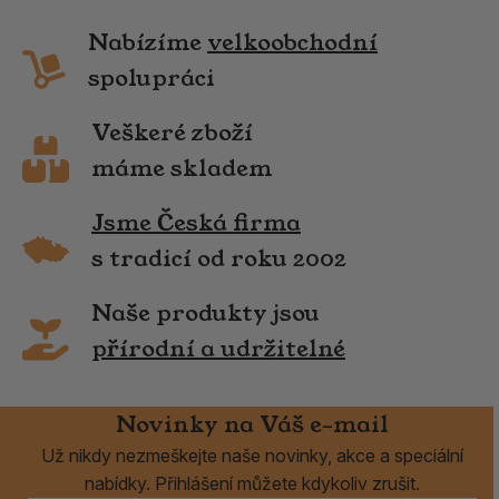
Nabízíme
velkoobchodní
spolupráci
Veškeré zboží
máme skladem
Jsme Česká firma
s tradicí od roku 2002
Naše produkty jsou
přírodní a udržitelné
Novinky na Váš e-mail
Už nikdy nezmeškejte naše novinky, akce a speciální
nabídky. Přihlášení můžete kdykoliv zrušit.