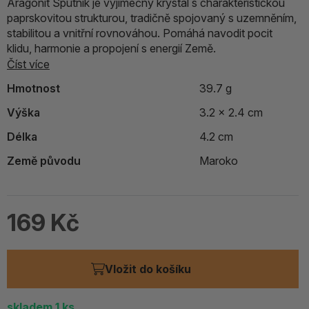
Aragonit Sputnik je výjimečný krystal s charakteristickou
paprskovitou strukturou, tradičně spojovaný s uzemněním,
stabilitou a vnitřní rovnováhou. Pomáhá navodit pocit
klidu, harmonie a propojení s energií Země.
Číst více
Hmotnost
39.7 g
Výška
3.2 x 2.4 cm
Délka
4.2 cm
Země původu
Maroko
169 Kč
Vložit do košíku
skladem
1
ks