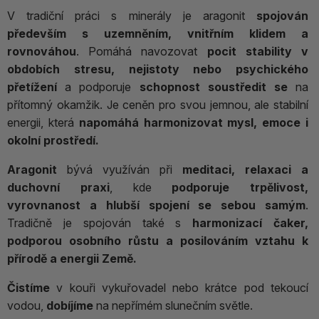
V tradiční práci s minerály je aragonit
spojován
především s uzemněním, vnitřním klidem a
rovnováhou
. Pomáhá navozovat
pocit stability v
obdobích stresu, nejistoty nebo psychického
přetížení
a podporuje
schopnost soustředit se
na
přítomný okamžik. Je ceněn pro svou jemnou, ale stabilní
energii, která
napomáhá harmonizovat mysl, emoce i
okolní prostředí.
Aragonit
bývá využíván při
meditaci, relaxaci a
duchovní praxi
, kde
podporuje trpělivost,
vyrovnanost a hlubší spojení se sebou samým
.
Tradičně je spojován také s
harmonizací čaker,
podporou osobního růstu a posilováním vztahu k
přírodě a energii Země.
Čistíme
v kouři vykuřovadel nebo krátce pod tekoucí
vodou,
dobíjíme
na nepřímém slunečním světle.