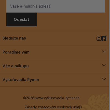
Odeslat
Sledujte nás
Poradíme vám
O vykuřovadlech
Vše o nákupu
Jak vykuřovat
Doprava a platba
Blog
Vykuřovadla Rymer
Obchodní podmínky
Vykuřovadla Rymer
Výměny a vrácení
©2026 www.vykurovadla-rymer.cz
O nás
Věrnostní program
Velkoobchod
Zásady zpracování osobních údajů