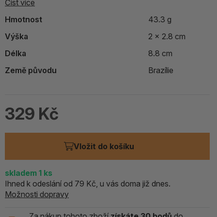
Číst více
Hmotnost
43.3 g
Výška
2 x 2.8 cm
Délka
8.8 cm
Země původu
Brazílie
329 Kč
Vložit do košíku
skladem 1
ks
Ihned k odeslání od 79 Kč, u vás doma již dnes.
Možnosti dopravy
Za nákup tohoto zboží
získáte 30 bodů
do