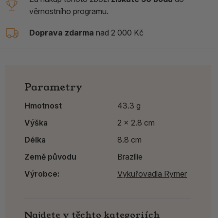
věrnostního programu.
Doprava zdarma
nad 2 000 Kč
Parametry
Hmotnost
43.3 g
Výška
2 x 2.8 cm
Délka
8.8 cm
Země původu
Brazílie
Výrobce:
Vykuřovadla Rymer
Najdete v těchto kategoriích