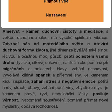
Přijmout vše
Nastavení
AMETYST surový, vřetena/ 2
Ametyst
-
kámen duchovní čistoty a meditace
, s
velkou ochrannou silou, má vysoké spirituální vibrace.
Odvrací nás od materiálního světa a otevírá
duchovní formy života
, jiné dimenze bytí.Má také silnou
léčivou a očistnou moc, působí
proti bolestem všeho
druhu
(fyzická, citová, duševní), na třetím oku pomáhá
při
migrénách
a bolestech hlavy, zahání nespavost,
vyvolává
klidný spánek
a příjemné sny. Je kamenem
klidu, inspirace,
zahání stres a negativní emoce
, potírá
hněv, strach, obavy, zahání pocit viny, zbystřuje mysl, je
kamenem pravé, ryzí, emocionální lásky,
posiluje
věrnost.
Napomáhá soustředění, pomáhá přijímat nové
myšlenky, dodává rozhodnost.