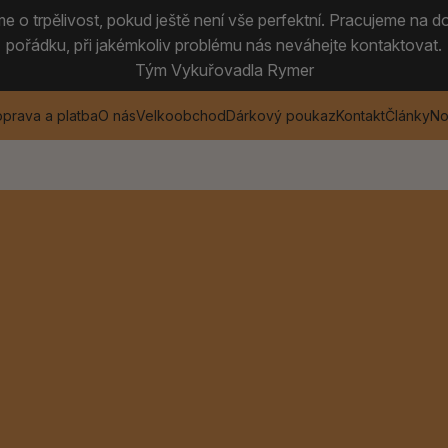
 o trpělivost, pokud ještě není vše perfektní. Pracujeme na do
pořádku, při jakémkoliv problému nás neváhejte kontaktovat.
Tým Vykuřovadla Rymer
prava a platba
O nás
Velkoobchod
Dárkový poukaz
Kontakt
Články
No