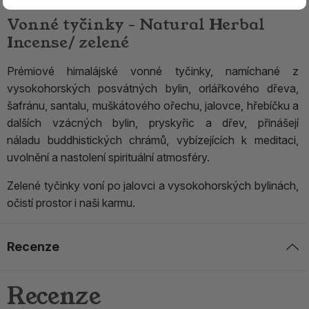
Vonné tyčinky - Natural Herbal
Incense/ zelené
Prémiové himalájské vonné tyčinky, namíchané z
vysokohorských posvátných bylin, orlářkového dřeva,
šafránu, santalu, muškátového ořechu, jalovce, hřebíčku a
dalších vzácných bylin, pryskyřic a dřev, přinášejí
náladu buddhistických chrámů, vybízejících k meditaci,
uvolnění a nastolení spirituální atmosféry.
Zelené tyčinky voní po jalovci a vysokohorských bylinách,
očistí prostor i naši karmu.
Recenze
Recenze