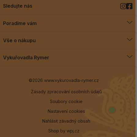
Sledujte nás
Poradíme vám
O vykuřovadlech
Vše o nákupu
Jak vykuřovat
Doprava a platba
Blog
Vykuřovadla Rymer
Obchodní podmínky
Vykuřovadla Rymer
Výměny a vrácení
©2026 www.vykurovadla-rymer.cz
O nás
Věrnostní program
Velkoobchod
Zásady zpracování osobních údajů
Soubory cookie
Kontakt
Nastavení cookies
Nahlásit závadný obsah
Shop by
wpj.cz