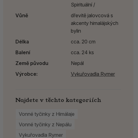
Spirituální /
Vůně
dřevitě jalovcová s
akcenty himalájských
bylin
Délka
cca. 20 cm
Balení
cca. 24 ks
Země původu
Nepál
Výrobce:
Vykuřovadla Rymer
Najdete v těchto kategoriích
Vonné tyčinky z Himálaje
Vonné tyčinky z Nepálu
Vykuřovadla Rymer