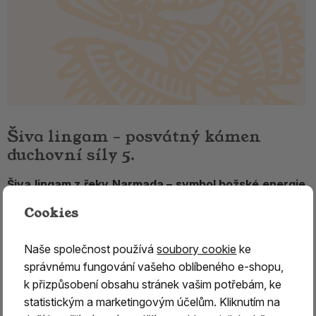
Šiva lingam – posvátný kámen
duchovní síly 5.
Šiva lingam z řeky Narmada – symbol božské energie
a jednoty
Cookies
Šiva lingam
je unikátní
přírodní kámen pocházející z
řeky Narmada, která protéká střední částí indického
Naše společnost používá
soubory cookie
ke
subkontinentu
. Po tisíce let jsou
kameny v proudu řeky
správnému fungování vašeho oblíbeného e-shopu,
přirozeně omílány do charakteristického oválného
k přizpůsobení obsahu stránek vašim potřebám, ke
tvaru
, následně jsou
ručně dohlazovány a leštěny.
statistickým a marketingovým účelům. Kliknutím na