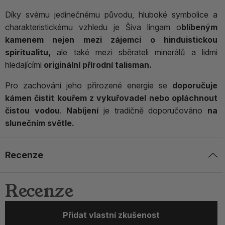
Díky svému jedinečnému původu, hluboké symbolice a
charakteristickému vzhledu je Šiva lingam o
blíbeným
kamenem nejen mezi zájemci o hinduistickou
spiritualitu,
ale také mezi sběrateli minerálů a lidmi
hledajícími
originální přírodní talisman.
Pro zachování jeho přirozené energie se
doporučuje
kámen čistit kouřem z vykuřovadel nebo opláchnout
čistou vodou
.
Nabíjení
je tradičně doporučováno
na
slunečním světle.
Recenze
Recenze
Přidat vlastní zkušenost