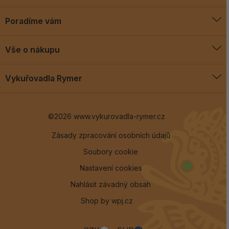
Poradíme vám
O vykuřovadlech
Vše o nákupu
Jak vykuřovat
Doprava a platba
Blog
Vykuřovadla Rymer
Obchodní podmínky
Vykuřovadla Rymer
Výměny a vrácení
©2026 www.vykurovadla-rymer.cz
O nás
Věrnostní program
Velkoobchod
Zásady zpracování osobních údajů
Soubory cookie
Kontakt
Nastavení cookies
Nahlásit závadný obsah
Shop by
wpj.cz