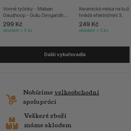
Vonné tyčinky - Malaan
Keramická miska na kuží
Gaudhoop - Gullu Devgandh
hnědá efektní/mini 3.
Chandan
299 Kč
249 Kč
skladem > 5 ks
skladem > 5 ks
Další vykuřovadla
Nabízíme
velkoobchodní
spolupráci
Veškeré zboží
máme skladem