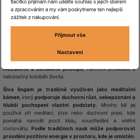
Každý kus je tak jedinečným originálem vytvořeným
tlačítko přijímám nám udělíte souhlas s jejich sběrem
přírodou.
a zpracováním a my vám poskytneme ten nejlepší
zážitek z nakupování.
V hinduistické tradici patří Šiva lingam mezi nejposvátnější
symboly.
Název „lingam“ znamená symbol nebo
Přijmout vše
znamení a představuje božskou přítomnost,
kosmickou energii a jednotu veškerého bytí.
Je
Nastavení
spojován s bohem
Šivou
, jedním z hlavních
hinduistických božstev, a
symbolizuje spojení
mužského a ženského principu
, harmonii protikladů a
nekonečný koloběh života.
Šiva lingam je tradičně využíván jako meditační
kámen
, který
podporuje duchovní růst, sebepoznání a
hlubší pochopení vlastní podstaty.
Mnoho lidí jej
používá při meditaci, józe nebo duchovní praxi, kde
pomáhá navodit pocit klidu, soustředění a vnitřní
rovnováhy.
Podle tradičních nauk může podporovat
proudění pozitivní energie v prostoru, kde je umístěn.