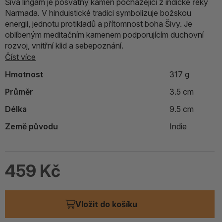
Šiva lingam je posvátný kámen pocházející z indické řeky
Narmada. V hinduistické tradici symbolizuje božskou
energii, jednotu protikladů a přítomnost boha Šivy. Je
oblíbeným meditačním kamenem podporujícím duchovní
rozvoj, vnitřní klid a sebepoznání.
Číst více
Hmotnost
317 g
Průměr
3.5 cm
Délka
9.5 cm
Země původu
Indie
459 Kč
Vložit do košíku