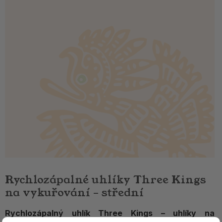
Rychlozápalné uhlíky Three Kings
na vykuřování – střední
Rychlozápalný uhlík Three Kings – uhlíky na