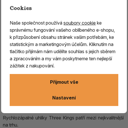
vykuřování
Cookies
Baleno po 10 ks ve válci/ cena za jeden válec
Naše společnost používá
soubory cookie
ke
správnému fungování vašeho oblíbeného e-shopu,
k přizpůsobení obsahu stránek vašim potřebám, ke
Rychlozápalný uhlík Three Kings
je ideální volbou pro
statistickým a marketingovým účelům. Kliknutím na
všechny, kdo hledají
spolehlivé uhlíky na
tlačítko přijímám nám udělíte souhlas s jejich sběrem
vykuřování.
Díky speciální úpravě se uhlík snadno
a zpracováním a my vám poskytneme ten nejlepší
zapaluje pomocí sirky nebo zapalovače a během krátké
zážitek z nakupování.
chvíle dosahuje optimální teploty.
Uhlík je
vhodný pro použití v kadidelnici s pískem
Přijmout vše
nebo himalájskou solí
a zajišťuje
rovnoměrné
uvolňování vůní po dobu až 45 minut.
Ocení ho jak
Nastavení
začátečníci, tak pokročilí uživatelé, kteří chtějí jednoduché
a efektivní řešení zdroje tepla při vykuřování.
Rychlozápalné uhlíky Three Kings patří mezi nejkvalitnější
na trhu.