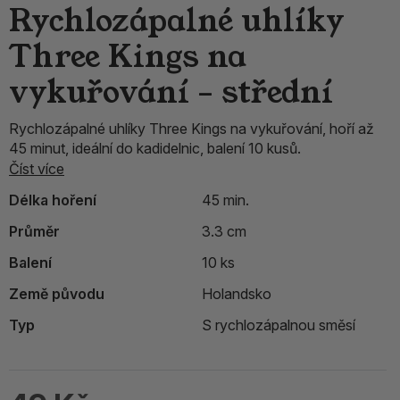
Rychlozápalné uhlíky
Three Kings na
vykuřování – střední
Rychlozápalné uhlíky Three Kings na vykuřování, hoří až
45 minut, ideální do kadidelnic, balení 10 kusů.
Číst více
Délka hoření
45 min.
Průměr
3.3 cm
Balení
10 ks
Země původu
Holandsko
Typ
S rychlozápalnou směsí