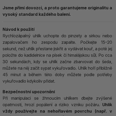
Jsme přímí dovozci, a proto garantujeme originalitu a
vysoký standard každého balení.
Návod k použití
Rychlozápalný uhlík uchopte do pinzety a sirkou nebo
zapalovačem ho zespodu zapalte. Počkejte 15–20
sekund, než uhlík přestane jiskřit a vydávat kouř, a poté jej
položte do kadidelnice na písek či himalájskou sůl. Po cca
30 sekundách, kdy se uhlík začne zbarvovat do šeda,
můžete na něj začít sypat vykuřovadlo. Uhlík hoří přibližně
45 minut a během této doby můžete podle potřeby
vykuřovadlo kdykoliv přidat.
Bezpečnostní upozornění
Při manipulaci se žhnoucím uhlíkem dbejte zvýšené
opatrnosti, hrozí popálení a riziko vzniku požáru.
Uhlík
vždy používejte na nehořlavém povrchu (např. v