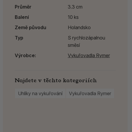
Průměr
3.3 cm
Balení
10 ks
Země původu
Holandsko
Typ
S rychlozápalnou
směsí
Výrobce:
Vykuřovadla Rymer
Najdete v těchto kategoriích
Uhlíky na vykuřování
Vykuřovadla Rymer